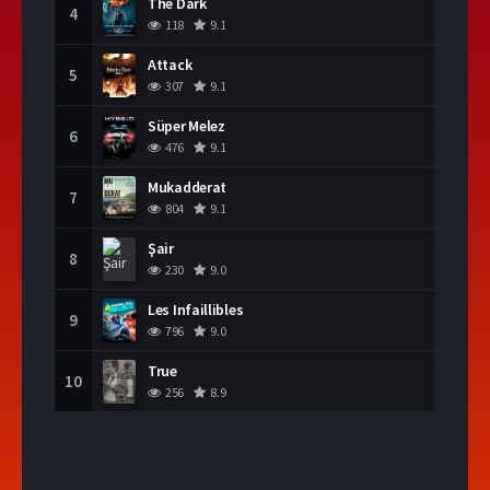
The Dark
4
118
9.1
Attack
5
307
9.1
Süper Melez
6
476
9.1
Mukadderat
7
804
9.1
Şair
8
230
9.0
Les Infaillibles
9
796
9.0
True
10
256
8.9