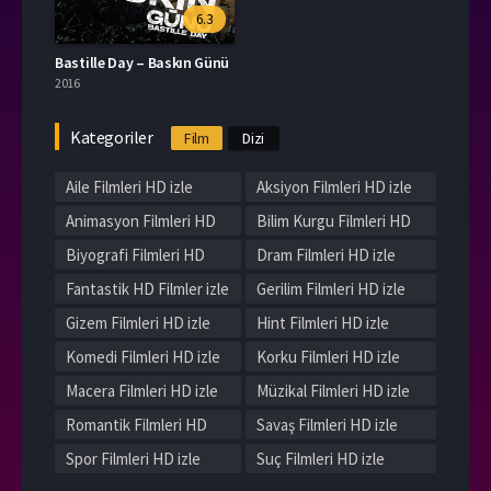
6.3
Bastille Day – Baskın Günü
2016
Kategoriler
Film
Dizi
Aile Filmleri HD izle
Aksiyon Filmleri HD izle
Animasyon Filmleri HD
Bilim Kurgu Filmleri HD
izle
izle
Biyografi Filmleri HD
Dram Filmleri HD izle
izle
Fantastik HD Filmler izle
Gerilim Filmleri HD izle
Gizem Filmleri HD izle
Hint Filmleri HD izle
Komedi Filmleri HD izle
Korku Filmleri HD izle
Macera Filmleri HD izle
Müzikal Filmleri HD izle
Romantik Filmleri HD
Savaş Filmleri HD izle
izle
Spor Filmleri HD izle
Suç Filmleri HD izle