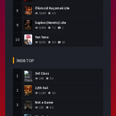
Ölümcül Kaçamak izle
8
9,649
6.5
Sapkın (Heretic) izle
9
8,969
7.1
1
Yan Yana
10
8,391
8.0
10
İMDB TOP
3rd Class
1
249
9.3
12th Fail
2
2,183
9.2
Not a Game
3
220
9.2