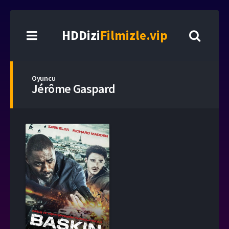
HDDizi
Filmizle.vip
Oyuncu
Jérôme Gaspard