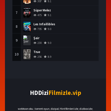
307
9.1
Süper Melez
7
475
9.1
Les Infaillibles
8
795
9.0
Şair
9
230
9.0
True
10
256
8.9
HDDizi
Filmizle.vip
webtoon oku
,
torrent oyun
,
dizipal
,
Hint filmleri izle
,
dizibox izle
,