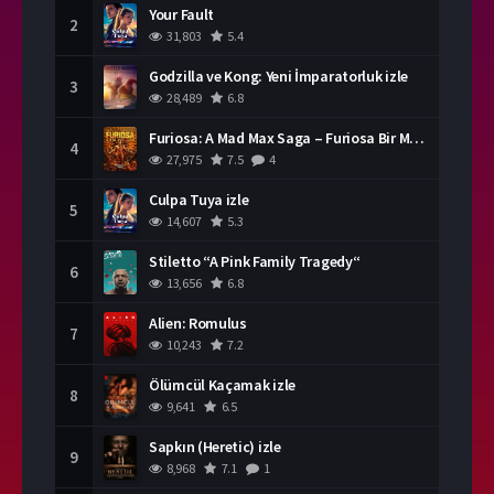
Your Fault
2
31,803
5.4
Godzilla ve Kong: Yeni İmparatorluk izle
3
28,489
6.8
Furiosa: A Mad Max Saga – Furiosa Bir Mad Max Destanı
4
27,975
7.5
4
Culpa Tuya izle
5
14,607
5.3
Stiletto “A Pink Family Tragedy“
6
13,656
6.8
Alien: Romulus
7
10,243
7.2
Ölümcül Kaçamak izle
8
9,641
6.5
Sapkın (Heretic) izle
9
8,968
7.1
1