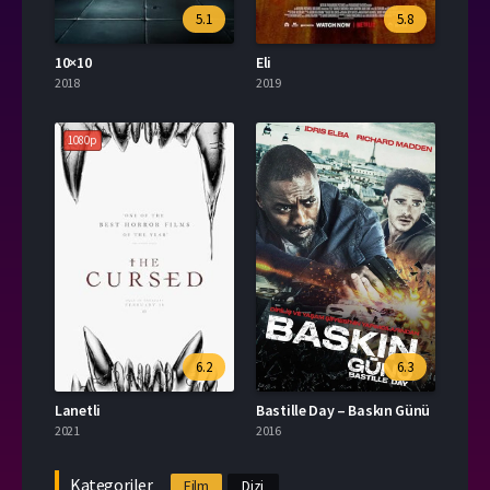
5.1
5.8
10×10
Eli
2018
2019
1080p
6.2
6.3
Lanetli
Bastille Day – Baskın Günü
2021
2016
Kategoriler
Film
Dizi