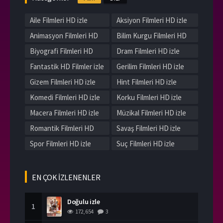
Aile Filmleri HD izle
Aksiyon Filmleri HD izle
Animasyon Filmleri HD
Bilim Kurgu Filmleri HD
izle
izle
Biyografi Filmleri HD
Dram Filmleri HD izle
izle
Fantastik HD Filmler izle
Gerilim Filmleri HD izle
Gizem Filmleri HD izle
Hint Filmleri HD izle
Komedi Filmleri HD izle
Korku Filmleri HD izle
Macera Filmleri HD izle
Müzikal Filmleri HD izle
Romantik Filmleri HD
Savaş Filmleri HD izle
izle
Spor Filmleri HD izle
Suç Filmleri HD izle
Tarih Filmleri HD izle
Western Filmleri HD izle
Yerli Filmleri HD izle
EN ÇOK İZLENENLER
Doğulu izle
1
172,654
3