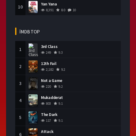
Yan Yana
10
8,391
8.0
10
İMDB TOP
3rd Class
1
249
9.3
12th Fail
2
2,182
9.2
Not a Game
3
220
9.2
Mukadderat
4
803
9.1
The Dark
5
117
9.1
Attack
6