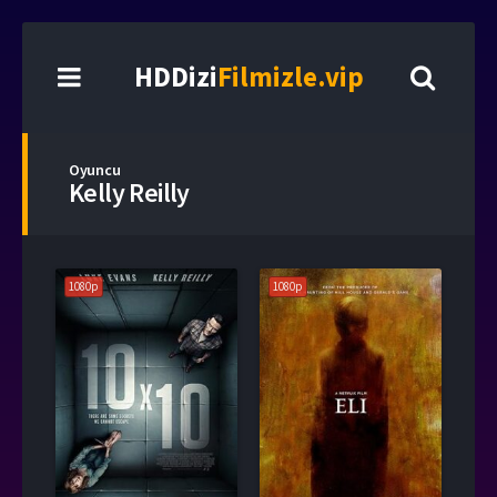
HDDizi
Filmizle.vip
Oyuncu
Kelly Reilly
1080p
1080p