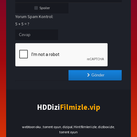
Spoiler
Yorum Spam Kontrol:
5 + 5 = ?
Gönder
HDDizi
Filmizle.vip
webtoon oku
,
torrent oyun
,
dizipal
,
Hint filmleri izle
,
dizibox izle
,
torrent oyun