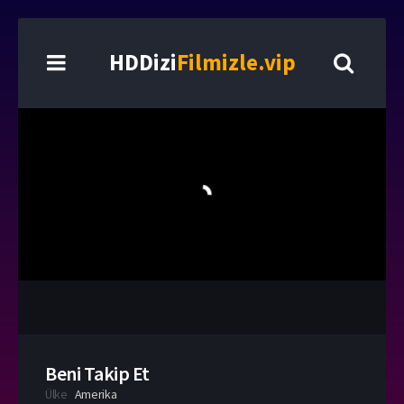
HDDizi
Filmizle.vip
Beni Takip Et
Ülke
Amerika