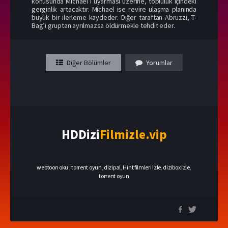
konusunda Michael’ı uyarması üzerine, topluluk içindeki
gerginlik artacaktır. Michael ise revire ulaşma planında
büyük bir ilerleme kaydeder. Diğer taraftan Abruzzi, T-
Bag’i gruptan ayrılmazsa öldürmekle tehdit eder.
Diğer Bölümler
Yorumlar
HDDizi
Filmizle.vip
webtoon oku
,
torrent oyun
,
dizipal
,
Hint filmleri izle
,
dizibox izle
,
torrent oyun