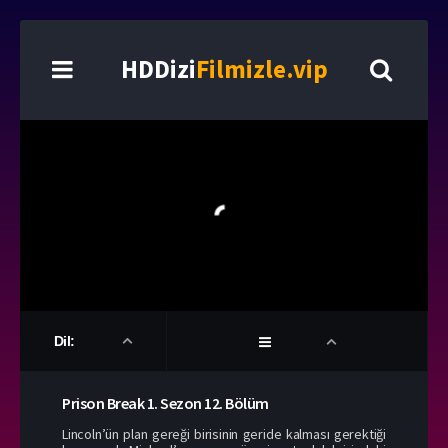
HDDizi
Filmizle.vip
Dil:
Prison Break
1. Sezon
12. Bölüm
Lincoln’ün plan gereği birisinin geride kalması gerektiği