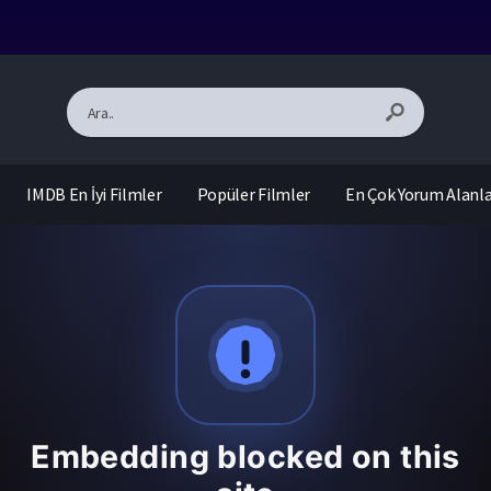
IMDB En İyi Filmler
Popüler Filmler
En Çok Yorum Alanl