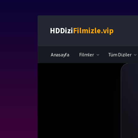
HDDizi
Filmizle.vip
Anasayfa
Filmler
Tüm Diziler