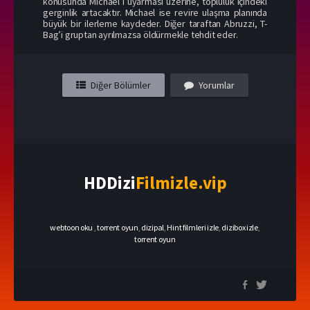
konusunda Michael’ı uyarması üzerine, topluluk içindeki
gerginlik artacaktır. Michael ise revire ulaşma planında
büyük bir ilerleme kaydeder. Diğer taraftan Abruzzi, T-
Bag’i gruptan ayrılmazsa öldürmekle tehdit eder.
Diğer Bölümler
Yorumlar
HDDizi
Filmizle.vip
webtoon oku
,
torrent oyun
,
dizipal
,
Hint filmleri izle
,
dizibox izle
,
torrent oyun