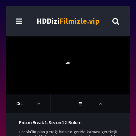
HDDizi
Filmizle.vip
Dil:
Prison Break
1. Sezon
12. Bölüm
Lincoln’ün plan gereği birisinin geride kalması gerektiği