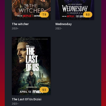
7.9
8.0
The witcher
Wednesday
2019–
2022–
8.5
The Last Of Us Dizisi
2023–