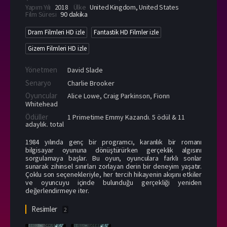
Yapım Yılı
2018
Ülke
United Kingdom
,
United States
Film Süresi
90 dakika
Dram Filmleri HD izle
Fantastik HD Filmler izle
Gizem Filmleri HD izle
Yönetmen
David Slade
Senaryo
Charlie Brooker
Oyuncular
Alice Lowe
,
Craig Parkinson
,
Fionn
Whitehead
Ödüller
1 Primetime Emmy Kazandı. 5 ödül & 11
adaylık. total
1984 yılında genç bir programcı, karanlık bir romanı
bilgisayar oyununa dönüştürürken gerçeklik algısını
sorgulamaya başlar. Bu oyun, oyunculara farklı sonlar
sunarak zihinsel sınırları zorlayan derin bir deneyim yaşatır.
Çoklu son seçenekleriyle, her tercih hikayenin akışını etkiler
ve oyuncuyu içinde bulunduğu gerçekliği yeniden
değerlendirmeye iter.
Resimler
2