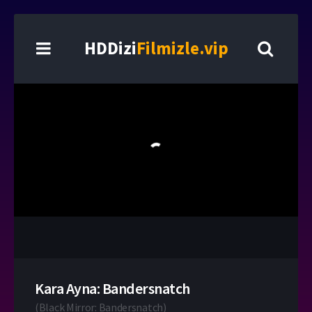
HDDizi
Filmizle.vip
Kara Ayna: Bandersnatch
(
Black Mirror: Bandersnatch
)