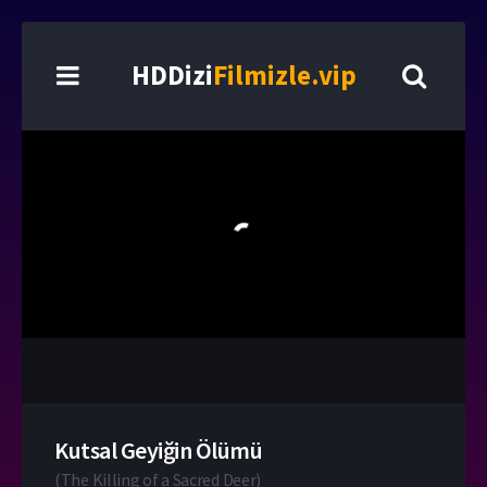
HDDizi
Filmizle.vip
Kutsal Geyiğin Ölümü
(
The Killing of a Sacred Deer
)