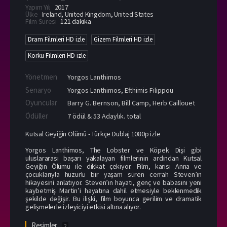
Yapım Yılı
2017
Ülke
Ireland
,
United Kingdom
,
United States
Film Süresi
121 dakika
Dram Filmleri HD izle
Gizem Filmleri HD izle
Korku Filmleri HD izle
Yönetmen
Yorgos Lanthimos
Senaryo
Yorgos Lanthimos, Efthimis Filippou
Oyuncular
Barry G. Bernson
,
Bill Camp
,
Herb Caillouet
Ödüller
7 ödül & 53 Adaylık. total
Kutsal Geyiğin Ölümü - Türkçe Dublaj 1080p izle
Yorgos Lanthimos, The Lobster ve Köpek Dişi gibi
uluslararası başarı yakalayan filmlerinin ardından Kutsal
Geyiğin Ölümü ile dikkat çekiyor. Film, karısı Anna ve
çocuklarıyla huzurlu bir yaşam süren cerrah Steven’ın
hikayesini anlatıyor. Steven’ın hayatı, genç ve babasını yeni
kaybetmiş Martin’i hayatına dahil etmesiyle beklenmedik
şekilde değişir. Bu ilişki, film boyunca gerilim ve dramatik
gelişmelerle izleyiciyi etkisi altına alıyor.
Resimler
2