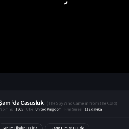
Şam ‘da Casusluk
(
The Spy Who Came in from the Cold
)
Yapım Yılı
1965
Ülke
United Kingdom
Film Süresi
112 dakika
Gerilim Filmleri HD izle
Gizem Filmleri HD izle