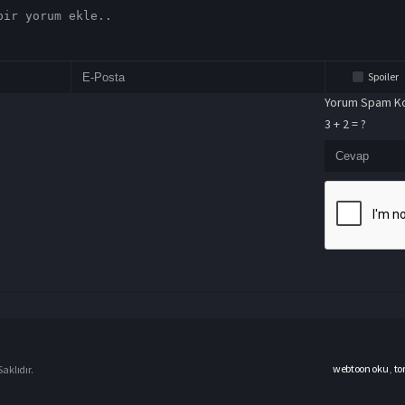
Spoiler
Yorum Spam Ko
3 + 2 = ?
webtoon oku
,
to
aklıdır.