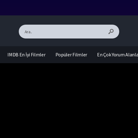
IMDB En İyi Filmler
Popüler Filmler
En Çok Yorum Alanl