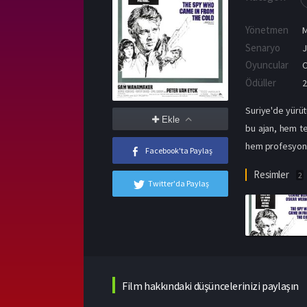
Yönetmen
M
Senaryo
J
Oyuncular
C
Ödüller
2
Suriye'de yürütü
Ekle
bu ajan, hem t
hem profesyonel 
Facebook'ta Paylaş
Resimler
2
Twitter'da Paylaş
Film hakkındaki düşüncelerinizi paylaşın