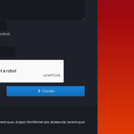
ntrol:
Gönder
rrent oyun
,
dizipal
,
Hint filmleri izle
,
dizibox izle
,
torrent oyun