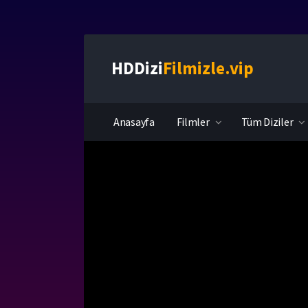
HDDizi
Filmizle.vip
Anasayfa
Filmler
Tüm Diziler