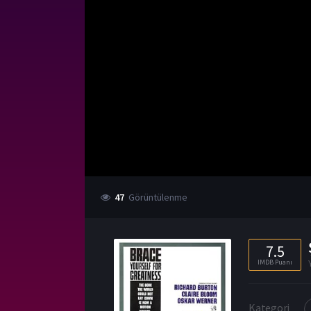
47
Görüntülenme
7.5
IMDB Puanı
Kategori