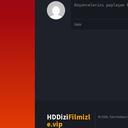
HDDizi
Filmizl
© 2026, Tüm Hakları S
e.vip