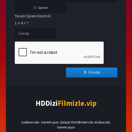
Spoiler
Yorum Spam Kontrol:
1 + 4 = ?
Gönder
HDDizi
Filmizle.vip
webtoon oku
,
torrent oyun
,
dizipal
,
Hint filmleri izle
,
dizibox izle
,
torrent oyun