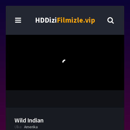
HDDizi
Filmizle.vip
Wild Indian
Ülke
Amerika