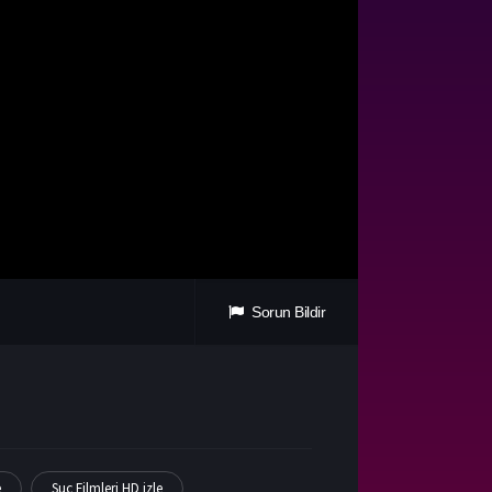
Sorun Bildir
e
Suç Filmleri HD izle