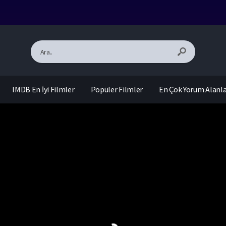
IMDB En İyi Filmler
Popüler Filmler
En Çok Yorum Alanl