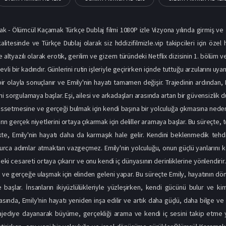
 - Ölümcül Kaçamak Türkçe Dublaj filmi 1080P izle Vizyona yılında girmiş ve 
alitesinde ve Türkçe Dublaj olarak siz hddizifilmizle.vip takipcileri için öz
 altyazılı olarak erotik, gerilim ve gizem türündeki Netflix dizisinin 1. bölüm v
evli bir kadındır. Günlerini rutin işleriyle geçirirken içinde tuttuğu arzularını uy
bir olayla sonuçlanır ve Emily'nin hayatı tamamen değişir. Trajedinin ardından,
i sorgulamaya başlar. Eşi, ailesi ve arkadaşları arasında artan bir güvensizlik du
hissetmesine ve gerçeği bulmak için kendi başına bir yolculuğa çıkmasına nede
rın gerçek niyetlerini ortaya çıkarmak için deliller aramaya başlar. Bu süreçte, t
ikte, Emily'nin hayatı daha da karmaşık hale gelir. Kendini beklenmedik tehd
urca adımlar atmaktan vazgeçmez. Emily'nin yolculuğu, onun güçlü yanlarını 
deki cesareti ortaya çıkarır ve onu kendi iç dünyasının derinliklerine yönlendirir.
ir ve gerçeğe ulaşmak için elinden geleni yapar. Bu süreçte Emily, hayatının d
 başlar. İnsanların ikiyüzlülükleriyle yüzleşirken, kendi gücünü bulur ve k
ında, Emily'nin hayatı yeniden inşa edilir ve artık daha güçlü, daha bilge ve 
rajediye dayanarak büyüme, gerçekliği arama ve kendi iç sesini takip etme yo