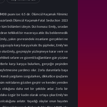
İMDB puanı ise: 6.5 dır. Ölümcül Kaçamak Filmimiz
el hazırlandı.Ölümcül Kaçamak-Fatal Seduction 2023
e tüm bölümleri izleyin. Dizi konusu: Emily, sıradan
andıran tehlikeli bir maceraya atılır. Bu beklenmedik
 Emily, yakın çevresindeki insanların gerçekleri ne
ygusuyla karşı karşıya kalır. Bu şüpheler, Emily'nin
n olur.Emily, geçmişiyle yüzleşmeye karar verir ve
ehlikeli sırların ve gizemli bağlantıların gün yüzüne
itlerle karşı karşıya bulurken, gerçeğin peşinden
keşfetmesine yardımcı olur. Zorlu durumlarla başa
 Kendi yargılarını sorgularken, dikkatlice ipuçlarını
önüm noktalarını gözden geçirir ve kendini yeniden
im olduğunu daha net bir şekilde anlar. Zorlu bir
daha özgür bir kadın olarak ortaya çıkar.Emily'nin
lculuğunu anlatır. Yaşadığı olaylar onun hayatını