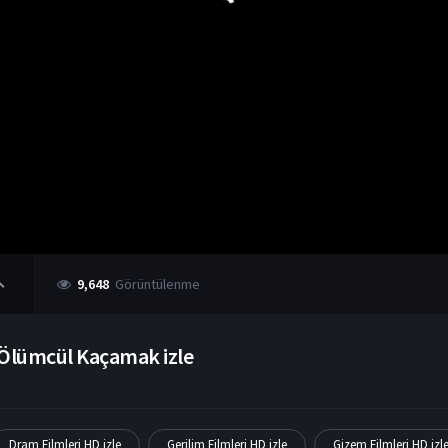
9,648
Görüntülenme
Ölümcül Kaçamak izle
Dram Filmleri HD izle
Gerilim Filmleri HD izle
Gizem Filmleri HD izl