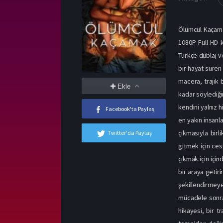
Ölümcül Kaçamak
1080P Full HD k
Türkçe dublaj ve
bir hayat süren 
macera, trajik 
Ekle
kadar söylediğin
kendini yalnız 
Facebook'ta Paylaş
en yakın insanla
çıkmasıyla birl
Twitter'da Paylaş
gitmek için ces
çıkmak için için
bir araya getir
şekillendirmeye
mücadele sonras
hikayesi, bir t