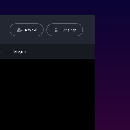
Kaydol
Giriş Yap
ar
İletişim