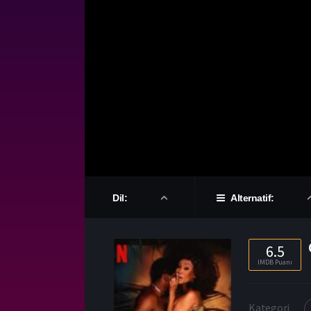
Dil:
Alternatif:
6.5
IMDB Puanı
Kategori