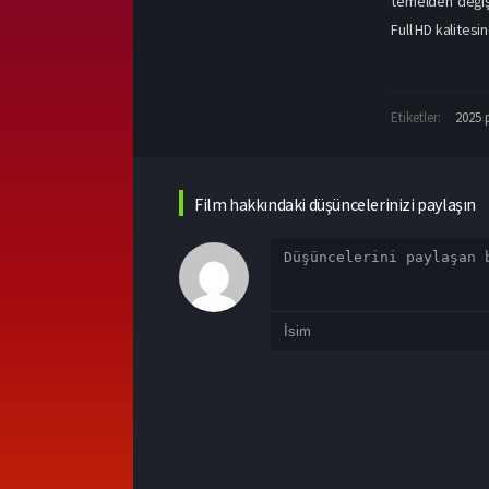
temelden değişt
Full HD kalitesi
Etiketler:
2025 
Film hakkındaki düşüncelerinizi paylaşın