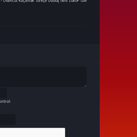
- Ölümcül Kaçamak Türkçe Dublaj filmi 1080P izle
ntrol: