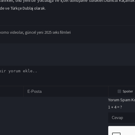
irirken, onu yeni bir yolculuğa ve içsel dönüşüme sürükler.Ölümcül Kaçamak 
nde ve Türkçe Dublaj olarak.
porno videolar
,
güncel yeni 2025 seks filmleri
Spoiler
Yorum Spam Ko
1 + 4 = ?