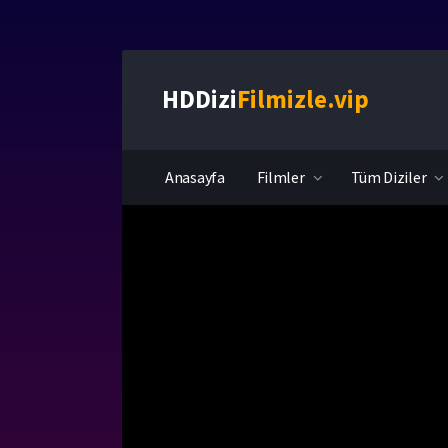
HDDizi
Filmizle.vip
Anasayfa
Filmler
Tüm Diziler