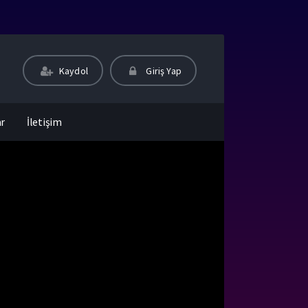
Kaydol
Giriş Yap
ar
İletişim