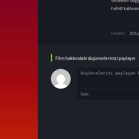
temelden değişt
Full HD kalitesi
Etiketler:
2025 
Film hakkındaki düşüncelerinizi paylaşın