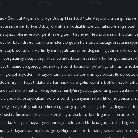
 - Ölümcül Kaçamak Türkçe Dublaj filmi 1080P izle Vizyona yılında girmiş ve 
alitesinde ve Türkçe Dublaj olarak siz hddizifilmizle.vip takipcileri için öz
 altyazılı olarak erotik, gerilim ve gizem türündeki Netflix dizisinin 1. bölüm v
evli bir kadındır. Günlerini rutin işleriyle geçirirken içinde tuttuğu arzularını uy
bir olayla sonuçlanır ve Emily'nin hayatı tamamen değişir. Trajedinin ardından,
i sorgulamaya başlar. Eşi, ailesi ve arkadaşları arasında artan bir güvensizlik du
hissetmesine ve gerçeği bulmak için kendi başına bir yolculuğa çıkmasına nede
rın gerçek niyetlerini ortaya çıkarmak için deliller aramaya başlar. Bu süreçte, t
ikte, Emily'nin hayatı daha da karmaşık hale gelir. Kendini beklenmedik tehd
urca adımlar atmaktan vazgeçmez. Emily'nin yolculuğu, onun güçlü yanlarını 
deki cesareti ortaya çıkarır ve onu kendi iç dünyasının derinliklerine yönlendirir.
ir ve gerçeğe ulaşmak için elinden geleni yapar. Bu süreçte Emily, hayatının d
 başlar. İnsanların ikiyüzlülükleriyle yüzleşirken, kendi gücünü bulur ve k
ında, Emily'nin hayatı yeniden inşa edilir ve artık daha güçlü, daha bilge ve 
rajediye dayanarak büyüme, gerçekliği arama ve kendi iç sesini takip etme yo