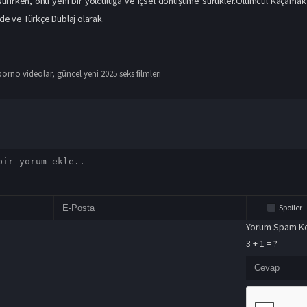
irirken, onu yeni bir yolculuğa ve içsel dönüşüme sürükler.Ölümcül Kaçamak 
nde ve Türkçe Dublaj olarak.
porno videolar
,
güncel yeni 2025 seks filmleri
Spoiler
Yorum Spam Ko
3 + 1 = ?