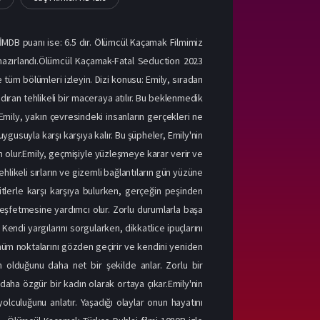
İMDB puanı ise: 6.5 dır. Ölümcül Kaçamak Filmimiz
el hazırlandı.Ölümcül Kaçamak-Fatal Seduction 2023
e tüm bölümleri izleyin. Dizi konusu: Emily, sıradan
andıran tehlikeli bir maceraya atılır. Bu beklenmedik
 Emily, yakın çevresindeki insanların gerçekleri ne
ygusuyla karşı karşıya kalır. Bu şüpheler, Emily'nin
n olur.Emily, geçmişiyle yüzleşmeye karar verir ve
ehlikeli sırların ve gizemli bağlantıların gün yüzüne
itlerle karşı karşıya bulurken, gerçeğin peşinden
keşfetmesine yardımcı olur. Zorlu durumlarla başa
 Kendi yargılarını sorgularken, dikkatlice ipuçlarını
önüm noktalarını gözden geçirir ve kendini yeniden
im olduğunu daha net bir şekilde anlar. Zorlu bir
daha özgür bir kadın olarak ortaya çıkar.Emily'nin
lculuğunu anlatır. Yaşadığı olaylar onun hayatını