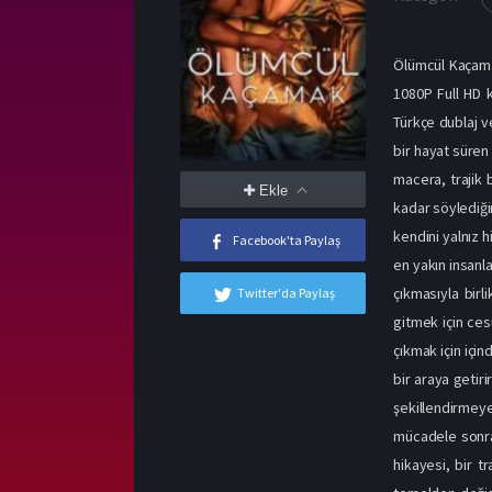
Ölümcül Kaçamak
1080P Full HD k
Türkçe dublaj ve
bir hayat süren 
macera, trajik 
Ekle
kadar söylediğin
kendini yalnız 
Facebook'ta Paylaş
en yakın insanla
çıkmasıyla birl
Twitter'da Paylaş
gitmek için ces
çıkmak için için
bir araya getir
şekillendirmeye
mücadele sonras
hikayesi, bir t