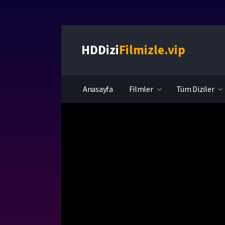
HDDizi
Filmizle.vip
Anasayfa
Filmler
Tüm Diziler