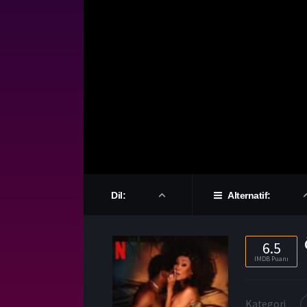
Dil:
Alternatif:
6.5
IMDB Puanı
Kategori