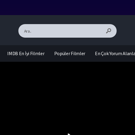
IMDB En İyi Filmler
Popüler Filmler
En Çok Yorum Alanl