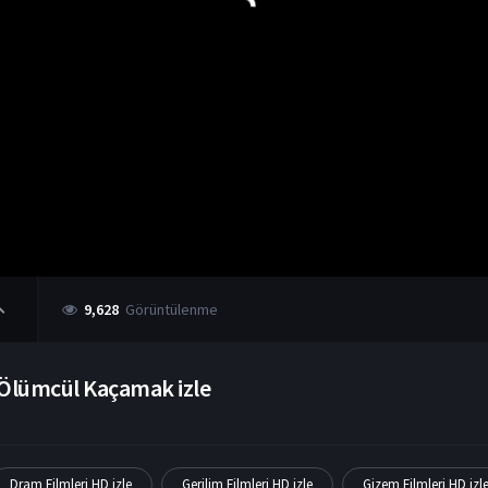
9,628
Görüntülenme
Ölümcül Kaçamak izle
Dram Filmleri HD izle
Gerilim Filmleri HD izle
Gizem Filmleri HD izl