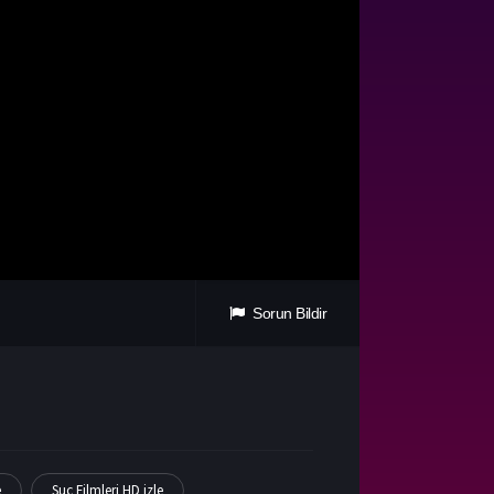
Sorun Bildir
e
Suç Filmleri HD izle