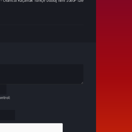
- Ölümcül Kaçamak Türkçe Dublaj filmi 1080P izle
ntrol: