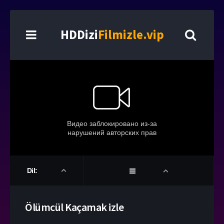
HDDizi
Filmizle.vip
Dil:
Ölümcül Kaçamak izle