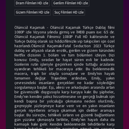
Dram Filmleri HD izle
Gerilim Filmleri HD izle
Gizem Filmleri HD izle
Suç Filmleri HD izle
Ölümcül Kaçamak - Ölümcül Kaçamak Türkçe Dublaj filmi
1080P izle Vizyona yılında girmiş ve İMDB puanı ise: 6.5 dır.
Ölümcül Kaçamak Filmimiz 1080P Full HD kalitesinde ve
Türkçe Dublaj olarak siz hddizifilmizle.vip takipcileri için özel
hazırlandı.Ölümcül Kaçamak-Fatal Seduction 2023 Türkçe
dublaj ve altyazılı olarak erotik, gerilim ve gizem türündeki
Netflix dizisinin 1. bölüm ve tüm bölümleri izleyin. Dizi
konusu: Emily, sıradan bir hayat süren evli bir kadındır.
Günlerini rutin işleriyle geçirirken içinde tuttuğu arzularını
uyandıran tehlikeli bir maceraya atılır. Bu beklenmedik
macera, trajik bir olayla sonuçlanır ve Emily'nin hayatı
tamamen değişir. Trajedinin ardından, Emily, yakın
çevresindeki insanların gerçekleri ne kadar söylediğini
sorgulamaya başlar. Eşi, ailesi ve arkadaşları arasında artan
bir güvensizlik duygusuyla karşı karşıya kalır. Bu şüpheler,
Emily'nin kendini yalnız hissetmesine ve gerçeği bulmak için
kendi başına bir yolculuğa çıkmasına neden olur.Emily,
geçmişiyle yüzleşmeye karar verir ve en yakın insanların
gerçek niyetlerini ortaya çıkarmak için deliller aramaya
başlar. Bu süreçte, tehlikeli sırların ve gizemli bağlantıların
gün yüzüne çıkmasıyla birlikte, Emily'nin hayatı daha da
karmaşık hale gelir. Kendini beklenmedik tehditlerle karşı
karşıya bulurken, gerçeğin peşinden gitmek için cesurca