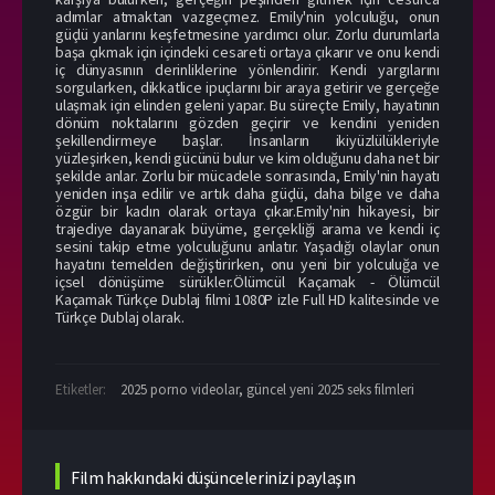
adımlar atmaktan vazgeçmez. Emily'nin yolculuğu, onun
güçlü yanlarını keşfetmesine yardımcı olur. Zorlu durumlarla
başa çıkmak için içindeki cesareti ortaya çıkarır ve onu kendi
iç dünyasının derinliklerine yönlendirir. Kendi yargılarını
sorgularken, dikkatlice ipuçlarını bir araya getirir ve gerçeğe
ulaşmak için elinden geleni yapar. Bu süreçte Emily, hayatının
dönüm noktalarını gözden geçirir ve kendini yeniden
şekillendirmeye başlar. İnsanların ikiyüzlülükleriyle
yüzleşirken, kendi gücünü bulur ve kim olduğunu daha net bir
şekilde anlar. Zorlu bir mücadele sonrasında, Emily'nin hayatı
yeniden inşa edilir ve artık daha güçlü, daha bilge ve daha
özgür bir kadın olarak ortaya çıkar.Emily'nin hikayesi, bir
trajediye dayanarak büyüme, gerçekliği arama ve kendi iç
sesini takip etme yolculuğunu anlatır. Yaşadığı olaylar onun
hayatını temelden değiştirirken, onu yeni bir yolculuğa ve
içsel dönüşüme sürükler.Ölümcül Kaçamak - Ölümcül
Kaçamak Türkçe Dublaj filmi 1080P izle Full HD kalitesinde ve
Türkçe Dublaj olarak.
Etiketler:
2025 porno videolar
,
güncel yeni 2025 seks filmleri
Film hakkındaki düşüncelerinizi paylaşın