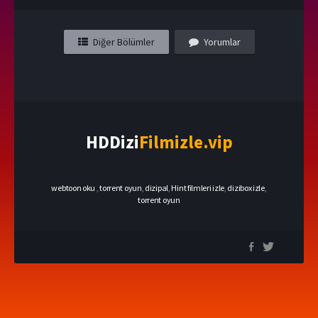
Diğer Bölümler
Yorumlar
HDDizi
Filmizle.vip
webtoon oku
,
torrent oyun
,
dizipal
,
Hint filmleri izle
,
dizibox izle
,
torrent oyun