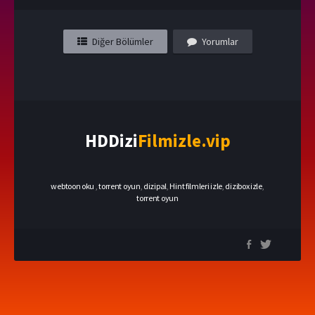
Diğer Bölümler
Yorumlar
HDDizi
Filmizle.vip
webtoon oku
,
torrent oyun
,
dizipal
,
Hint filmleri izle
,
dizibox izle
,
torrent oyun