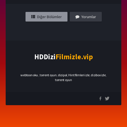
Diğer Bölümler
Yorumlar
HDDizi
Filmizle.vip
webtoon oku
,
torrent oyun
,
dizipal
,
Hint filmleri izle
,
dizibox izle
,
torrent oyun