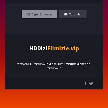
Diğer Bölümler
Yorumlar
HDDizi
Filmizle.vip
webtoon oku
,
torrent oyun
,
dizipal
,
Hint filmleri izle
,
dizibox izle
,
torrent oyun