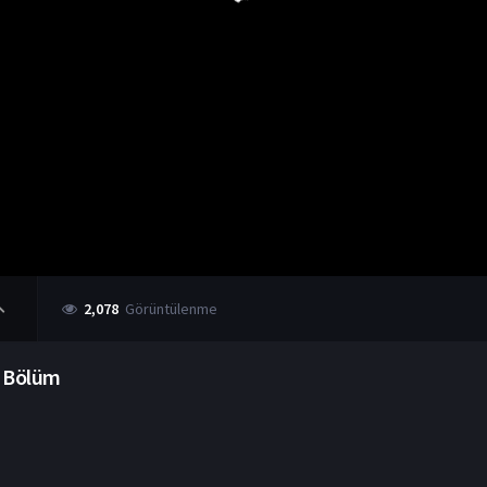
2,078
Görüntülenme
. Bölüm