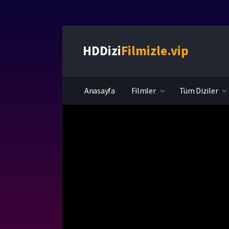
HDDizi
Filmizle.vip
Anasayfa
Filmler
Tüm Diziler