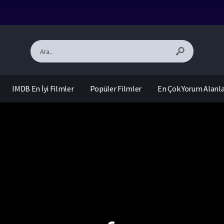
IMDB En İyi Filmler
Popüler Filmler
En Çok Yorum Alanl