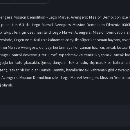
ngers Mission Demolition - Lego Marvel Avengers: Mission Demolition izle Tü
 puanı ise: 6.3 dır. Lego Marvel Avengers Mission Demolition Filmimiz 1080P
vip takipcileri için özel hazırlandı.Lego Marvel Avengers: Mission Demolition
âyesinde, Ergen ve tutkulu bir kahraman adayı ile süper kahraman hayranı, Ave
. Iron Man ve Avengers, dünyayı kurtarmaya her zaman hazırdır, ancak kötülerle
age Control devreye girer: Etrafı toparlamak ve temizlik yapmak! Ancak karş
üçlü bir kötü çıkacaktır. Şimdi, dünyanın tek umudu, alışılmadık bir kahram
nç, sakar bir işçi olan Dennis. Dennis, hayallerindeki kahraman gibi davranıp
Avengers: Mission Demolition izle - Lego Marvel Avengers Mission Demolition T
 olarak.