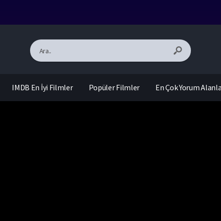
IMDB En İyi Filmler
Popüler Filmler
En Çok Yorum Alanl