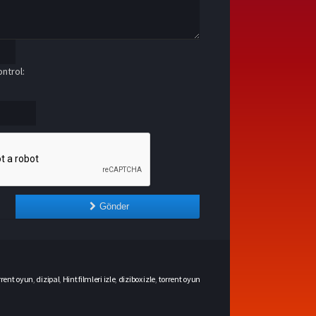
ntrol:
Gönder
rrent oyun
,
dizipal
,
Hint filmleri izle
,
dizibox izle
,
torrent oyun