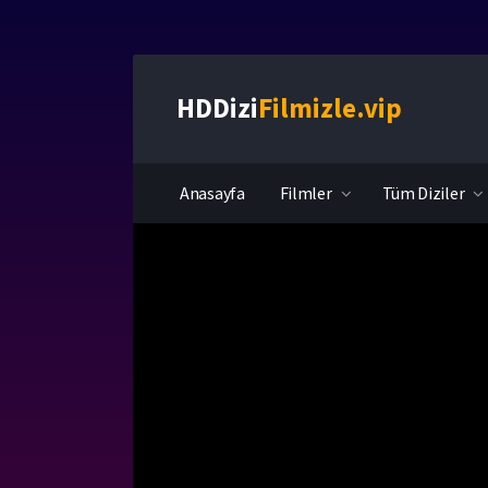
HDDizi
Filmizle.vip
Anasayfa
Filmler
Tüm Diziler