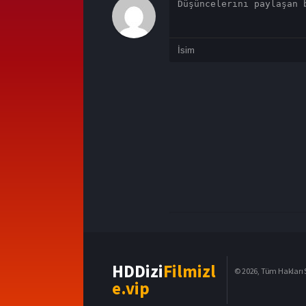
HDDizi
Filmizl
© 2026, Tüm Hakları S
e.vip