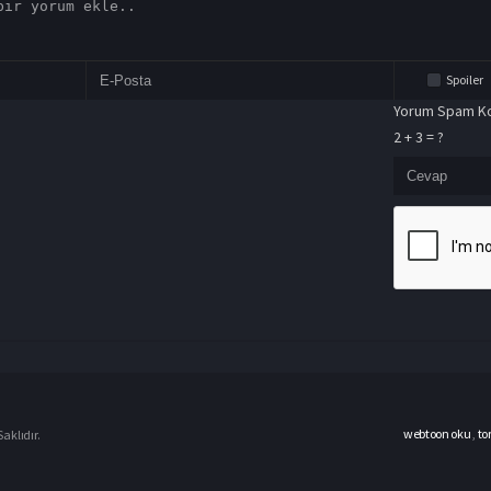
Spoiler
Yorum Spam Ko
2 + 3 = ?
webtoon oku
,
to
aklıdır.