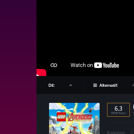
Dil:
Alternatif:
6.3
IMDB Puanı
Kategori