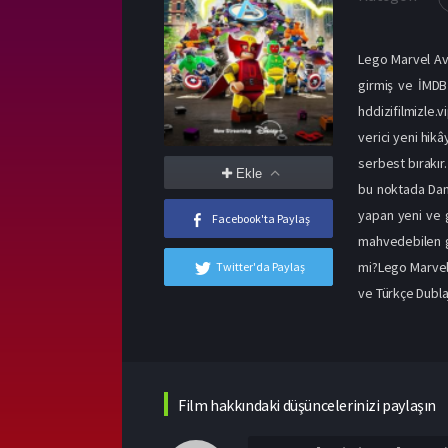
Lego Marvel Ave
girmiş ve İMDB
hddizifilmizle.
verici yeni hik
serbest bırakır
Ekle
bu noktada Dam
yapan yeni ve g
Facebook'ta Paylaş
mahvedebilen ge
mi?Lego Marvel 
Twitter'da Paylaş
ve Türkçe Dublaj
Film hakkındaki düşüncelerinizi paylaşın