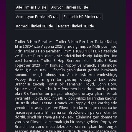
Aile Filmleri HD izle
Aksiyon Filmleri HD izle
Animasyon Filmleri HD izle
Fantastik HD Filmler izle
Komedi Filmleri HD izle
Macera Filmleri HD izle
Troller 3 Hep Beraber - Troller 3 Hep Beraber Türkçe Dublaj
filmi 1080P izle Vizyona 2023 yılında girmiş ve İMDB puanı ise:
7 dır. Troller 3 Hep Beraber Filmimiz 1080P Full HD kalitesinde
ve Türkçe Dublaj olarak siz hddizifilmizle.vip takipcileri için
özel hazırlandı.Troller 3 Hep Beraber izle - Trolls 3 Band
Together 2023 Film konusu: Poppy ve Branch, aralarındaki
dostluğun ve tutkulu flörtün çırpınışlarını geride bırakarak
sonunda bir çift olmuşlardır. Ancak ilişkileri derinleştikçe,
Poppy Branch'in gizli bir geçmişi olduğunu fark eder.
Branch'in geçmişi, onun bir zamanlar Floyd, John Dory,
Spruce ve Clay ile birlikte fenomen bir erkek müzik grubu
olan BroZone'un bir parçası olduğunu ortaya çıkarır. Ancak
yetenekli Flloyd, kötü niyetli iki pop yıldızı tarafından kaçırılır.
Bu trajik olay üzerine, Branch ve Poppy diğer kardeşlerle
yeniden bir araya gelir ve Flloyd'u kurtarmak için cesurca bir
maceraya atılırlar.Bir zamanlar BroZone'un parçası olan bu
dörtlü, şimdi bir araya gelerek eski günlerine geri dönmenin
yanı sıra Flloyd'u kurtarmak için bir araya gelirler. Poppy ve
Branch, bu zorlu mücadelede karşılarına çıkan her engeli
aşarken, ilişkileri de bir yandan daha da güçlenir. Macera dolu