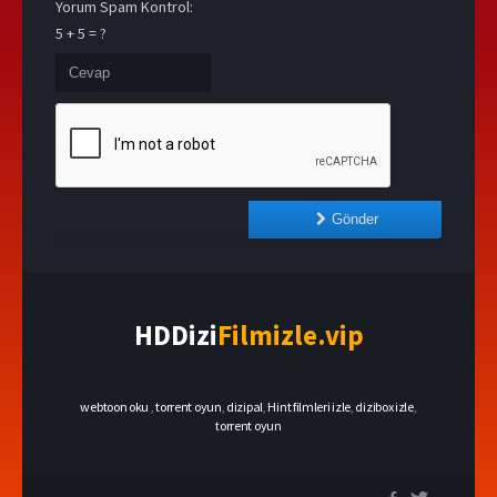
Yorum Spam Kontrol:
5 + 5 = ?
Gönder
HDDizi
Filmizle.vip
webtoon oku
,
torrent oyun
,
dizipal
,
Hint filmleri izle
,
dizibox izle
,
torrent oyun