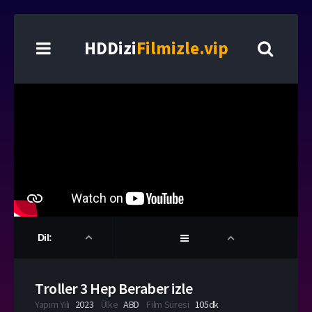
HDDizi
Filmizle.vip
Dil:
Troller 3 Hep Beraber izle
Yapım Yılı
2023
Ülke
ABD
Film Süresi
105dk