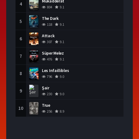
Mukadderat
4
804
9.1
The Dark
5
118
9.1
Attack
6
307
9.1
Süper Melez
7
476
9.1
Les Infaillibles
8
796
9.0
Şair
9
230
9.0
True
10
256
8.9