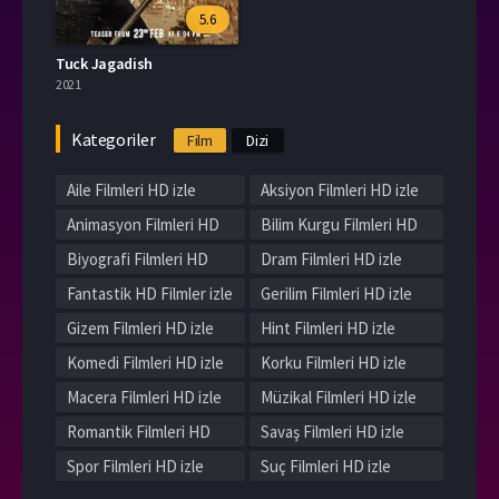
5.6
Tuck Jagadish
2021
Kategoriler
Film
Dizi
Aile Filmleri HD izle
Aksiyon Filmleri HD izle
Animasyon Filmleri HD
Bilim Kurgu Filmleri HD
izle
izle
Biyografi Filmleri HD
Dram Filmleri HD izle
izle
Fantastik HD Filmler izle
Gerilim Filmleri HD izle
Gizem Filmleri HD izle
Hint Filmleri HD izle
Komedi Filmleri HD izle
Korku Filmleri HD izle
Macera Filmleri HD izle
Müzikal Filmleri HD izle
Romantik Filmleri HD
Savaş Filmleri HD izle
izle
Spor Filmleri HD izle
Suç Filmleri HD izle