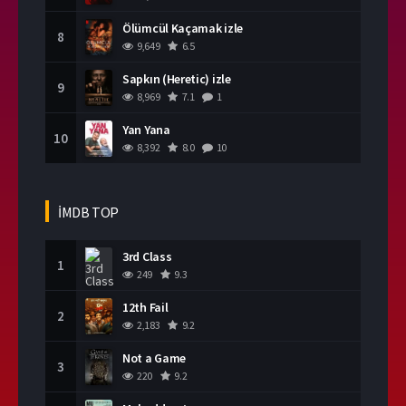
Ölümcül Kaçamak izle
8
9,649
6.5
Sapkın (Heretic) izle
9
8,969
7.1
1
Yan Yana
10
8,392
8.0
10
İMDB TOP
3rd Class
1
249
9.3
12th Fail
2
2,183
9.2
Not a Game
3
220
9.2