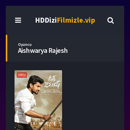
HDDizi
Filmizle.vip
Oyuncu
Aishwarya Rajesh
1080p