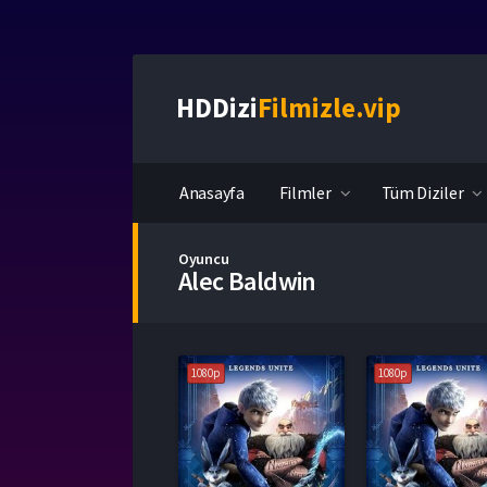
HDDizi
Filmizle.vip
Anasayfa
Filmler
Tüm Diziler
Oyuncu
Alec Baldwin
1080p
1080p