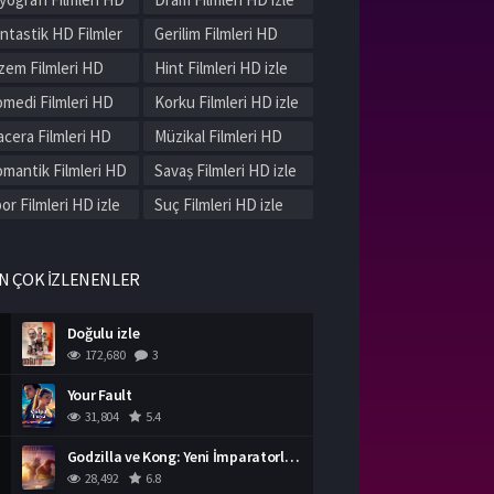
le
ntastik HD Filmler
Gerilim Filmleri HD
le
izle
zem Filmleri HD
Hint Filmleri HD izle
le
medi Filmleri HD
Korku Filmleri HD izle
le
cera Filmleri HD
Müzikal Filmleri HD
le
izle
mantik Filmleri HD
Savaş Filmleri HD izle
le
or Filmleri HD izle
Suç Filmleri HD izle
rih Filmleri HD izle
Western Filmleri HD
izle
rli Filmleri HD izle
N ÇOK İZLENENLER
Doğulu izle
172,680
3
Your Fault
31,804
5.4
Godzilla ve Kong: Yeni İmparatorluk izle
28,492
6.8