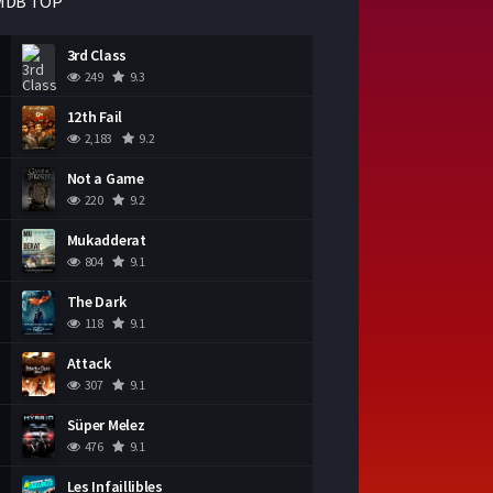
MDB TOP
3rd Class
249
9.3
12th Fail
2,183
9.2
Not a Game
220
9.2
Mukadderat
804
9.1
The Dark
118
9.1
Attack
307
9.1
Süper Melez
476
9.1
Les Infaillibles