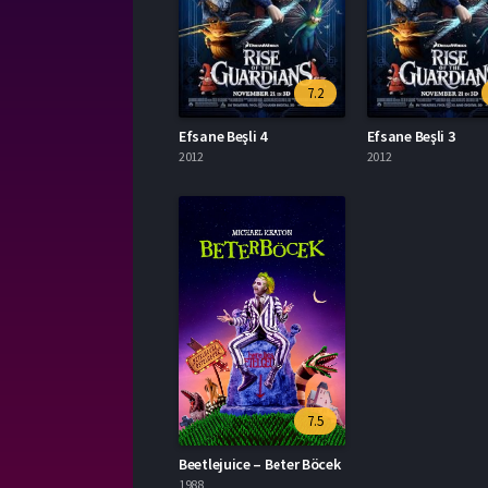
7.2
Efsane Beşli 4
Efsane Beşli 3
2012
2012
7.5
Beetlejuice – Beter Böcek
1988