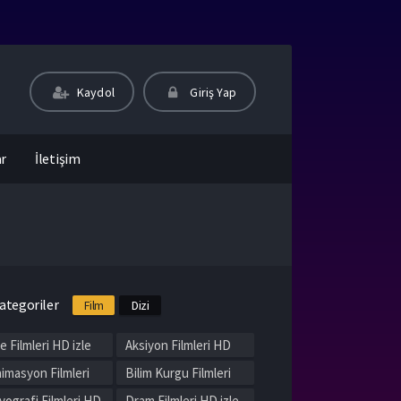
Kaydol
Giriş Yap
ar
İletişim
ategoriler
Film
Dizi
le Filmleri HD izle
Aksiyon Filmleri HD
izle
imasyon Filmleri
Bilim Kurgu Filmleri
 izle
HD izle
yografi Filmleri HD
Dram Filmleri HD izle