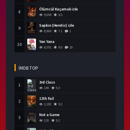
Ölümcül Kaçamak izle
8
9,649
6.5
Sapkın (Heretic) izle
9
8,969
7.1
1
Yan Yana
10
8,391
8.0
10
İMDB TOP
3rd Class
1
249
9.3
12th Fail
2
2,183
9.2
Not a Game
3
220
9.2