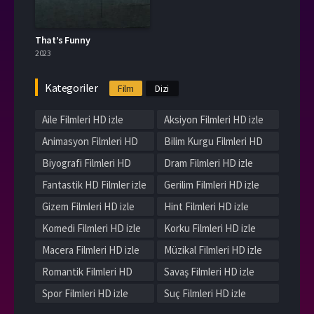
That’s Funny
2023
Kategoriler
Film
Dizi
Aile Filmleri HD izle
Aksiyon Filmleri HD izle
Animasyon Filmleri HD
Bilim Kurgu Filmleri HD
izle
izle
Biyografi Filmleri HD
Dram Filmleri HD izle
izle
Fantastik HD Filmler izle
Gerilim Filmleri HD izle
Gizem Filmleri HD izle
Hint Filmleri HD izle
Komedi Filmleri HD izle
Korku Filmleri HD izle
Macera Filmleri HD izle
Müzikal Filmleri HD izle
Romantik Filmleri HD
Savaş Filmleri HD izle
izle
Spor Filmleri HD izle
Suç Filmleri HD izle