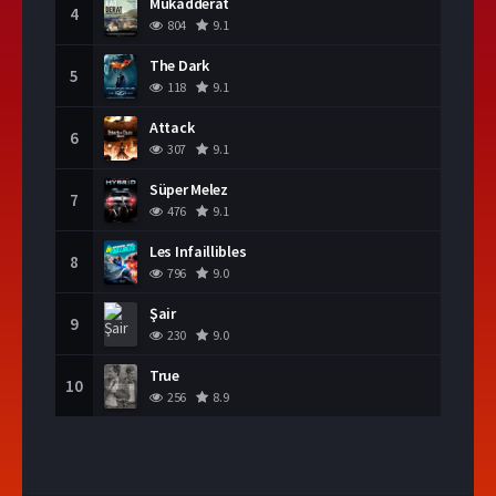
Mukadderat
4
804
9.1
The Dark
5
118
9.1
Attack
6
307
9.1
Süper Melez
7
476
9.1
Les Infaillibles
8
796
9.0
Şair
9
230
9.0
True
10
256
8.9