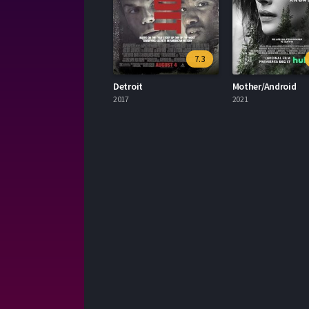
7.3
Detroit
Mother/Android
2017
2021