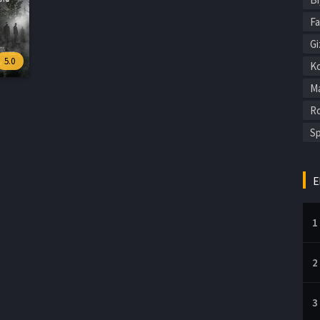
iz
Fa
iz
Gi
5.0
iz
Ko
iz
Ma
iz
Ro
iz
Sp
Ta
Ye
E
1
2
3