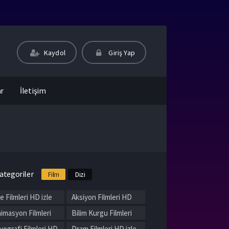
Kaydol
Giriş Yap
ar
İletişim
ategoriler
Film
Dizi
le Filmleri HD izle
Aksiyon Filmleri HD
izle
imasyon Filmleri
Bilim Kurgu Filmleri
 izle
HD izle
yografi Filmleri HD
Dram Filmleri HD izle