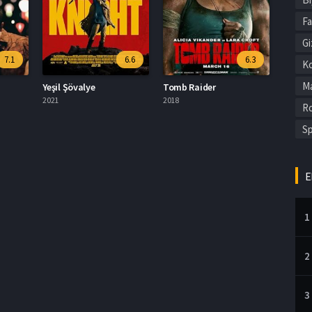
iz
Fa
iz
Gi
7.1
6.6
6.3
iz
Ko
iz
Ma
Yeşil Şövalye
Tomb Raider
2021
2018
iz
Ro
iz
Sp
Ta
Ye
E
1
2
3