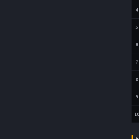
4
5
6
7
8
9
1