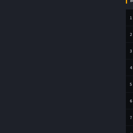
İ
1
2
3
4
5
6
7