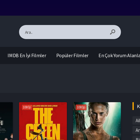
IMDB En İyi Filmler
Popüler Filmler
En Çok Yorum Alanl
K
1080p
1080p
Ai
An
HD
Bi