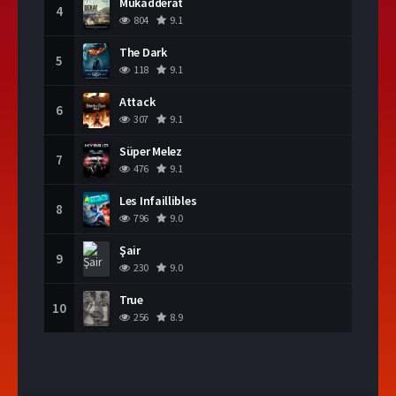
Mukadderat
4
804
9.1
The Dark
5
118
9.1
Attack
6
307
9.1
Süper Melez
7
476
9.1
Les Infaillibles
8
796
9.0
Şair
9
230
9.0
True
10
256
8.9