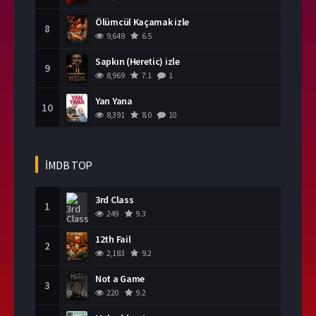
Ölümcül Kaçamak izle
8
9,649
6.5
Sapkın (Heretic) izle
9
8,969
7.1
1
Yan Yana
10
8,391
8.0
10
İMDB TOP
3rd Class
1
249
9.3
12th Fail
2
2,183
9.2
Not a Game
3
220
9.2