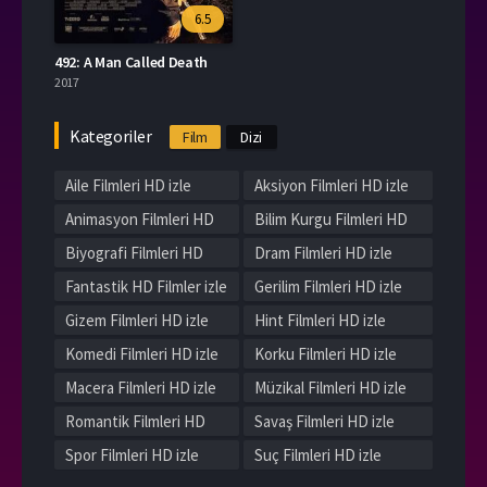
6.5
492: A Man Called Death
2017
Kategoriler
Film
Dizi
Aile Filmleri HD izle
Aksiyon Filmleri HD izle
Animasyon Filmleri HD
Bilim Kurgu Filmleri HD
izle
izle
Biyografi Filmleri HD
Dram Filmleri HD izle
izle
Fantastik HD Filmler izle
Gerilim Filmleri HD izle
Gizem Filmleri HD izle
Hint Filmleri HD izle
Komedi Filmleri HD izle
Korku Filmleri HD izle
Macera Filmleri HD izle
Müzikal Filmleri HD izle
Romantik Filmleri HD
Savaş Filmleri HD izle
izle
Spor Filmleri HD izle
Suç Filmleri HD izle