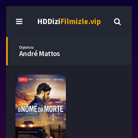
HDDizi
Filmizle.vip
Oyuncu
André Mattos
1080p