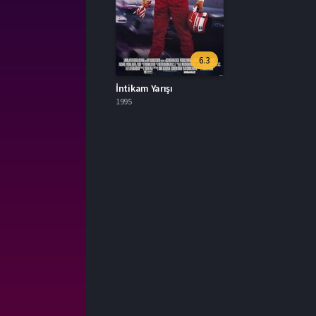
6.3
İntikam Yarışı
1995