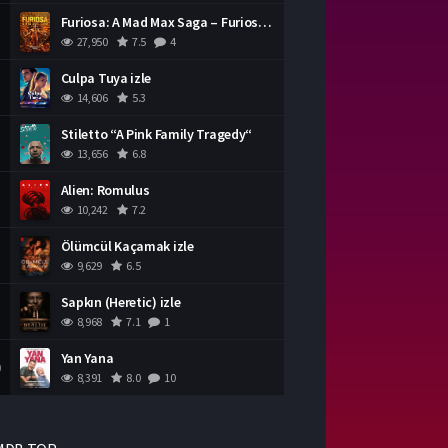
Furiosa: A Mad Max Saga – Furiosa Bir Mad Max Destanı
27,950
7.5
4
Culpa Tuya izle
14,606
5.3
Stiletto “A Pink Family Tragedy“
13,656
6.8
Alien: Romulus
10,242
7.2
Ölümcül Kaçamak izle
9,629
6.5
Sapkın (Heretic) izle
8,968
7.1
1
Yan Yana
0
8,391
8.0
10