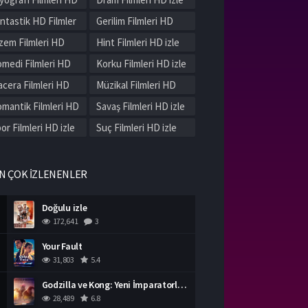
le
ntastik HD Filmler
Gerilim Filmleri HD
le
izle
zem Filmleri HD
Hint Filmleri HD izle
le
medi Filmleri HD
Korku Filmleri HD izle
le
cera Filmleri HD
Müzikal Filmleri HD
le
izle
mantik Filmleri HD
Savaş Filmleri HD izle
le
or Filmleri HD izle
Suç Filmleri HD izle
rih Filmleri HD izle
Western Filmleri HD
izle
rli Filmleri HD izle
N ÇOK İZLENENLER
Doğulu izle
172,641
3
Your Fault
31,803
5.4
Godzilla ve Kong: Yeni İmparatorluk izle
28,489
6.8