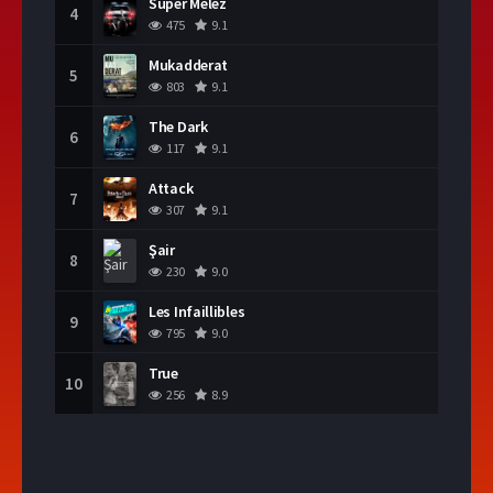
Süper Melez
4
475
9.1
Mukadderat
5
803
9.1
The Dark
6
117
9.1
Attack
7
307
9.1
Şair
8
230
9.0
Les Infaillibles
9
795
9.0
True
10
256
8.9