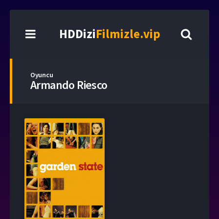
HDDizi
Filmizle.vip
Oyuncu
Armando Riesco