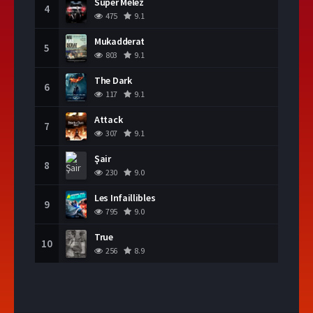
Süper Melez
4
475
9.1
Mukadderat
5
803
9.1
The Dark
6
117
9.1
Attack
7
307
9.1
Şair
8
230
9.0
Les Infaillibles
9
795
9.0
True
10
256
8.9