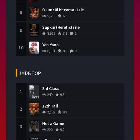
Ölümcül Kaçamak izle
8
9,635
6.5
Sapkın (Heretic) izle
9
8,968
7.1
1
Yan Yana
10
8,391
8.0
10
İMDB TOP
3rd Class
1
249
9.3
12th Fail
2
2,182
9.2
Not a Game
3
220
9.2