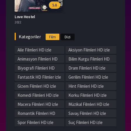
5.8
Love Hostel
2022
Kategoriler
Film
Dizi
Aile Filmleri HD izle
Aksiyon Filmleri HD izle
Animasyon Filmleri HD
Bilim Kurgu Filmleri HD
izle
izle
Biyografi Filmleri HD
Dram Filmleri HD izle
izle
Fantastik HD Filmler izle
Gerilim Filmleri HD izle
Gizem Filmleri HD izle
Hint Filmleri HD izle
Komedi Filmleri HD izle
Korku Filmleri HD izle
Macera Filmleri HD izle
Müzikal Filmleri HD izle
Romantik Filmleri HD
Savaş Filmleri HD izle
izle
Spor Filmleri HD izle
Suç Filmleri HD izle