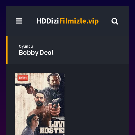
HDDizi
Filmizle.vip
Oyuncu
Bobby Deol
1080p