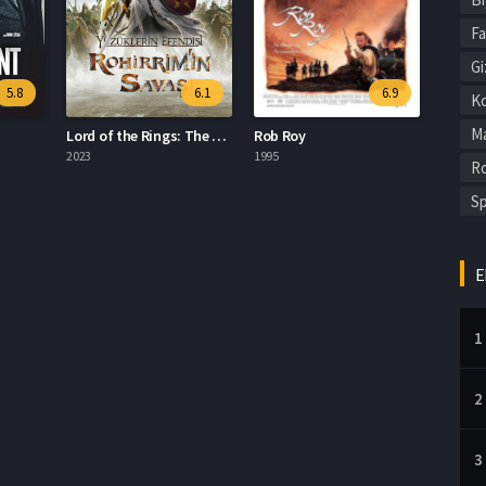
iz
Fa
iz
Gi
5.8
6.1
6.9
iz
Ko
iz
Ma
Lord of the Rings: The War of the Rohirrim
Rob Roy
2023
1995
iz
Ro
iz
Sp
Ta
Ye
E
1
2
3