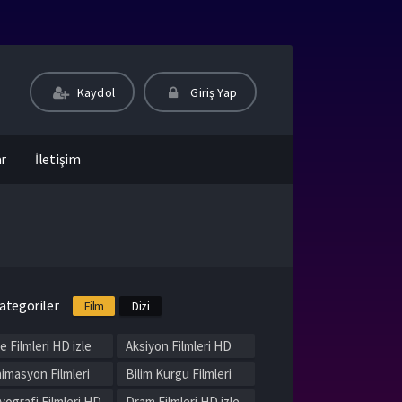
Kaydol
Giriş Yap
ar
İletişim
ategoriler
Film
Dizi
le Filmleri HD izle
Aksiyon Filmleri HD
izle
imasyon Filmleri
Bilim Kurgu Filmleri
 izle
HD izle
yografi Filmleri HD
Dram Filmleri HD izle