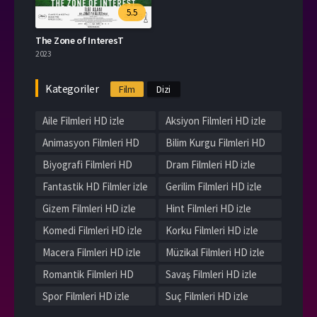
5.5
The Zone of InteresT
2023
Kategoriler
Film
Dizi
Aile Filmleri HD izle
Aksiyon Filmleri HD izle
Animasyon Filmleri HD
Bilim Kurgu Filmleri HD
izle
izle
Biyografi Filmleri HD
Dram Filmleri HD izle
izle
Fantastik HD Filmler izle
Gerilim Filmleri HD izle
Gizem Filmleri HD izle
Hint Filmleri HD izle
Komedi Filmleri HD izle
Korku Filmleri HD izle
Macera Filmleri HD izle
Müzikal Filmleri HD izle
Romantik Filmleri HD
Savaş Filmleri HD izle
izle
Spor Filmleri HD izle
Suç Filmleri HD izle