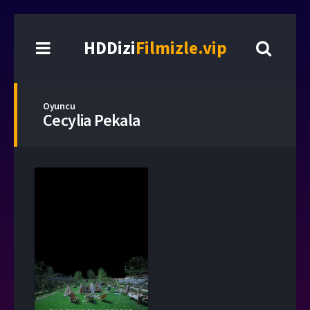
HDDizi
Filmizle.vip
Oyuncu
Cecylia Pekala