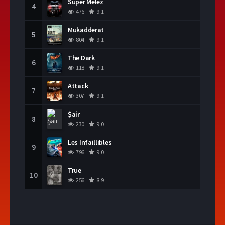
Süper Melez
4
476
9.1
Mukadderat
5
804
9.1
The Dark
6
118
9.1
Attack
7
307
9.1
Şair
8
230
9.0
Les Infaillibles
9
796
9.0
True
10
256
8.9