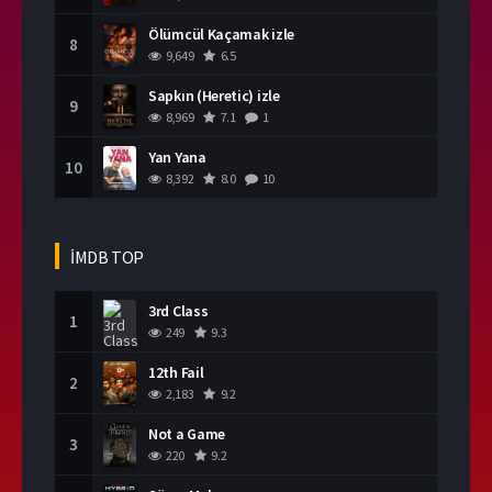
Ölümcül Kaçamak izle
8
9,649
6.5
Sapkın (Heretic) izle
9
8,969
7.1
1
Yan Yana
10
8,392
8.0
10
İMDB TOP
3rd Class
1
249
9.3
12th Fail
2
2,183
9.2
Not a Game
3
220
9.2