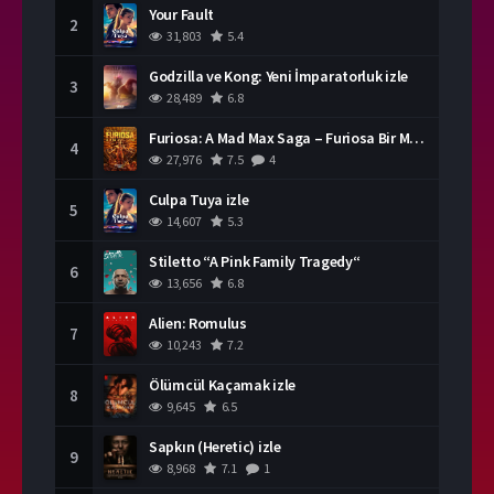
Your Fault
2
31,803
5.4
Godzilla ve Kong: Yeni İmparatorluk izle
3
28,489
6.8
Furiosa: A Mad Max Saga – Furiosa Bir Mad Max Destanı
4
27,976
7.5
4
Culpa Tuya izle
5
14,607
5.3
Stiletto “A Pink Family Tragedy“
6
13,656
6.8
Alien: Romulus
7
10,243
7.2
Ölümcül Kaçamak izle
8
9,645
6.5
Sapkın (Heretic) izle
9
8,968
7.1
1