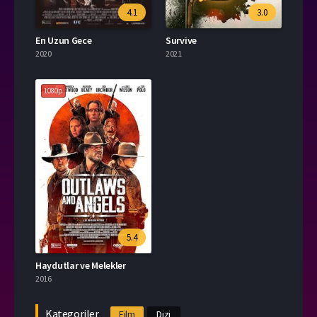
4.1
3.0
En Uzun Gece
Survive
2020
2021
1080p
5.4
Haydutlar ve Melekler
2016
Kategoriler
Film
Dizi