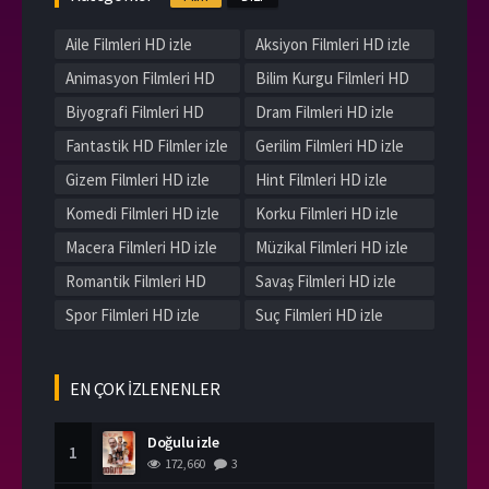
Aile Filmleri HD izle
Aksiyon Filmleri HD izle
Animasyon Filmleri HD
Bilim Kurgu Filmleri HD
izle
izle
Biyografi Filmleri HD
Dram Filmleri HD izle
izle
Fantastik HD Filmler izle
Gerilim Filmleri HD izle
Gizem Filmleri HD izle
Hint Filmleri HD izle
Komedi Filmleri HD izle
Korku Filmleri HD izle
Macera Filmleri HD izle
Müzikal Filmleri HD izle
Romantik Filmleri HD
Savaş Filmleri HD izle
izle
Spor Filmleri HD izle
Suç Filmleri HD izle
Tarih Filmleri HD izle
Western Filmleri HD izle
Yerli Filmleri HD izle
EN ÇOK İZLENENLER
Doğulu izle
1
172,660
3