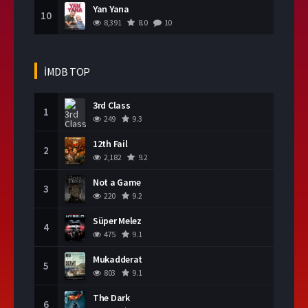
Yan Yana
10
8,391
8.0
10
İMDB TOP
3rd Class
1
249
9.3
12th Fail
2
2,182
9.2
Not a Game
3
220
9.2
Süper Melez
4
475
9.1
Mukadderat
5
803
9.1
The Dark
6