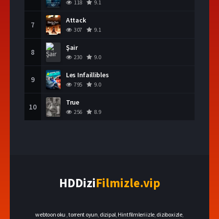
118
9.1
Attack
7
307
9.1
Şair
8
230
9.0
Les Infaillibles
9
795
9.0
True
10
256
8.9
HDDizi
Filmizle.vip
webtoon oku
,
torrent oyun
,
dizipal
,
Hint filmleri izle
,
dizibox izle
,