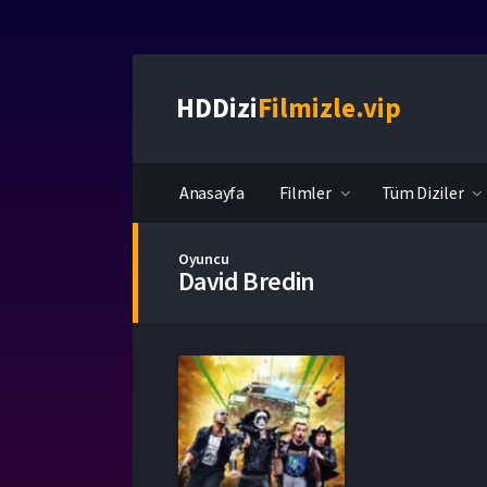
HDDizi
Filmizle.vip
Anasayfa
Filmler
Tüm Diziler
Oyuncu
David Bredin