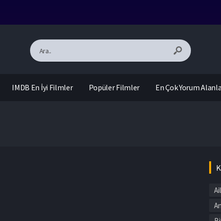
IMDB En İyi Filmler
Popüler Filmler
En Çok Yorum Alanl
K
Ai
An
HD
Bi