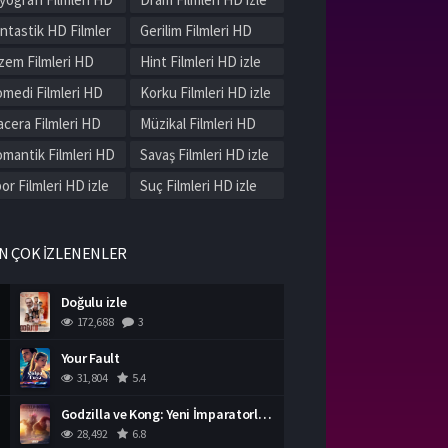
le
ntastik HD Filmler
Gerilim Filmleri HD
le
izle
zem Filmleri HD
Hint Filmleri HD izle
le
medi Filmleri HD
Korku Filmleri HD izle
le
cera Filmleri HD
Müzikal Filmleri HD
le
izle
mantik Filmleri HD
Savaş Filmleri HD izle
le
or Filmleri HD izle
Suç Filmleri HD izle
rih Filmleri HD izle
Western Filmleri HD
izle
rli Filmleri HD izle
N ÇOK İZLENENLER
Doğulu izle
172,688
3
Your Fault
31,804
5.4
Godzilla ve Kong: Yeni İmparatorluk izle
28,492
6.8