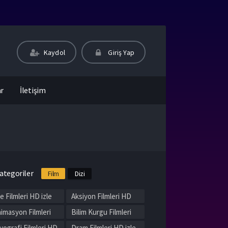
Kaydol
Giriş Yap
ar
İletişim
ategoriler
Film
Dizi
le Filmleri HD izle
Aksiyon Filmleri HD
izle
imasyon Filmleri
Bilim Kurgu Filmleri
 izle
HD izle
yografi Filmleri HD
Dram Filmleri HD izle