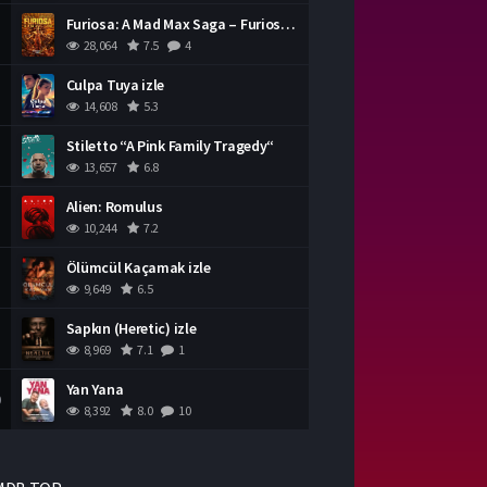
Furiosa: A Mad Max Saga – Furiosa Bir Mad Max Destanı
28,064
7.5
4
Culpa Tuya izle
14,608
5.3
Stiletto “A Pink Family Tragedy“
13,657
6.8
Alien: Romulus
10,244
7.2
Ölümcül Kaçamak izle
9,649
6.5
Sapkın (Heretic) izle
8,969
7.1
1
Yan Yana
0
8,392
8.0
10