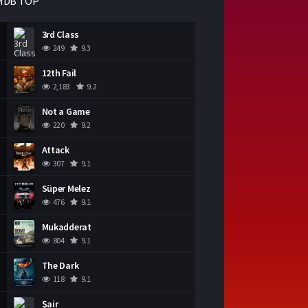
MDB TOP
3rd Class
249
9.3
12th Fail
2,183
9.2
Not a Game
220
9.2
Attack
307
9.1
Süper Melez
476
9.1
Mukadderat
804
9.1
The Dark
118
9.1
Şair