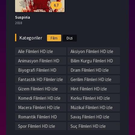
6.7
Suspiria
2018
Kategoriler
Film
Dizi
Aile Filmleri HD izle
Aksiyon Filmleri HD izle
Animasyon Filmleri HD
Bilim Kurgu Filmleri HD
izle
izle
Biyografi Filmleri HD
Dram Filmleri HD izle
izle
Fantastik HD Filmler izle
Gerilim Filmleri HD izle
Gizem Filmleri HD izle
Hint Filmleri HD izle
Komedi Filmleri HD izle
Korku Filmleri HD izle
Macera Filmleri HD izle
Müzikal Filmleri HD izle
Romantik Filmleri HD
Savaş Filmleri HD izle
izle
Spor Filmleri HD izle
Suç Filmleri HD izle