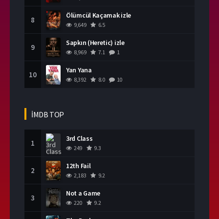
Ölümcül Kaçamak izle
8
9,649
6.5
Sapkın (Heretic) izle
9
8,969
7.1
1
Yan Yana
10
8,392
8.0
10
İMDB TOP
3rd Class
1
249
9.3
12th Fail
2
2,183
9.2
Not a Game
3
220
9.2