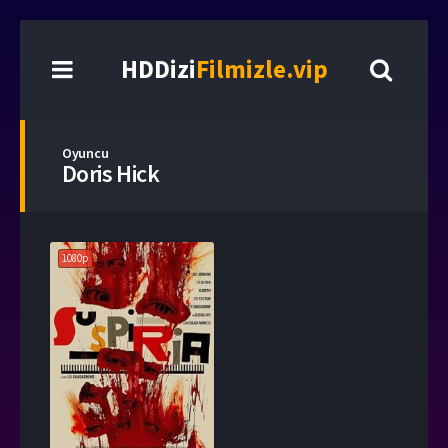
HDDizi
Filmizle.vip
Oyuncu
Doris Hick
1080p