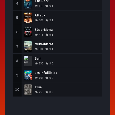
The Dark
4
118
9.1
Attack
5
307
9.1
Süper Melez
6
476
9.1
Mukadderat
7
804
9.1
Şair
8
230
9.0
Les Infaillibles
9
796
9.0
True
10
256
8.9