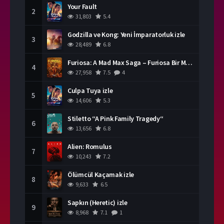
Your Fault
2
31,803
5.4
Godzilla ve Kong: Yeni İmparatorluk izle
3
28,489
6.8
Furiosa: A Mad Max Saga – Furiosa Bir Mad Max Destanı
4
27,958
7.5
4
Culpa Tuya izle
5
14,606
5.3
Stiletto “A Pink Family Tragedy“
6
13,656
6.8
Alien: Romulus
7
10,243
7.2
Ölümcül Kaçamak izle
8
9,633
6.5
Sapkın (Heretic) izle
9
8,968
7.1
1