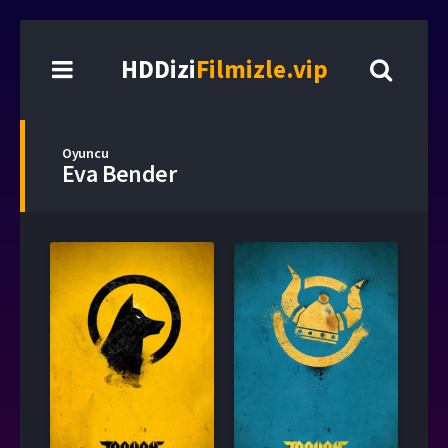
HDDizi
Filmizle.vip
Oyuncu
Eva Bender