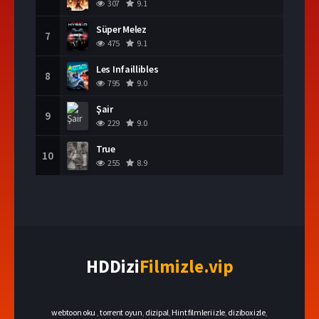
307
9.1
Süper Melez
7
475
9.1
Les Infaillibles
8
795
9.0
Şair
9
229
9.0
True
10
255
8.9
HDDizi
Filmizle.vip
webtoon oku
,
torrent oyun
,
dizipal
,
Hint filmleri izle
,
dizibox izle
,