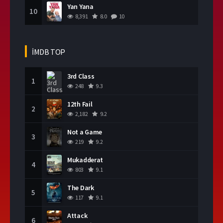
Yan Yana
10
8,391
8.0
10
İMDB TOP
3rd Class
1
248
9.3
12th Fail
2
2,182
9.2
Not a Game
3
219
9.2
Mukadderat
4
803
9.1
The Dark
5
117
9.1
Attack
6