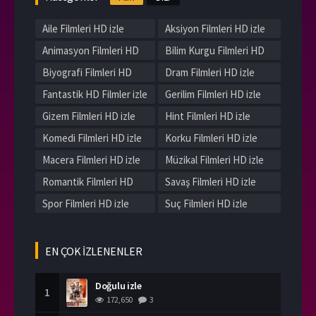
Aile Filmleri HD izle
Aksiyon Filmleri HD izle
Animasyon Filmleri HD
Bilim Kurgu Filmleri HD
izle
izle
Biyografi Filmleri HD
Dram Filmleri HD izle
izle
Fantastik HD Filmler izle
Gerilim Filmleri HD izle
Gizem Filmleri HD izle
Hint Filmleri HD izle
Komedi Filmleri HD izle
Korku Filmleri HD izle
Macera Filmleri HD izle
Müzikal Filmleri HD izle
Romantik Filmleri HD
Savaş Filmleri HD izle
izle
Spor Filmleri HD izle
Suç Filmleri HD izle
Tarih Filmleri HD izle
Western Filmleri HD izle
Yerli Filmleri HD izle
EN ÇOK İZLENENLER
Doğulu izle
1
172,650
3