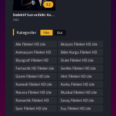
5.2
Dedektif Sun ve Ekibi: Kurtarma Operasyonu
2022
Kategoriler
Film
Dizi
Aile Filmleri HD izle
Aksiyon Filmleri HD izle
Animasyon Filmleri HD
Bilim Kurgu Filmleri HD
izle
izle
Biyografi Filmleri HD
Dram Filmleri HD izle
izle
Fantastik HD Filmler izle
Gerilim Filmleri HD izle
Gizem Filmleri HD izle
Hint Filmleri HD izle
Komedi Filmleri HD izle
Korku Filmleri HD izle
Macera Filmleri HD izle
Müzikal Filmleri HD izle
Romantik Filmleri HD
Savaş Filmleri HD izle
izle
Spor Filmleri HD izle
Suç Filmleri HD izle