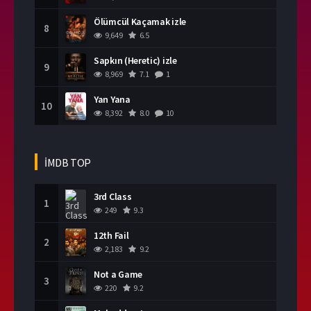
Ölümcül Kaçamak izle
8
9,649
6.5
Sapkın (Heretic) izle
9
8,969
7.1
1
Yan Yana
10
8,392
8.0
10
İMDB TOP
3rd Class
1
249
9.3
12th Fail
2
2,183
9.2
Not a Game
3
220
9.2