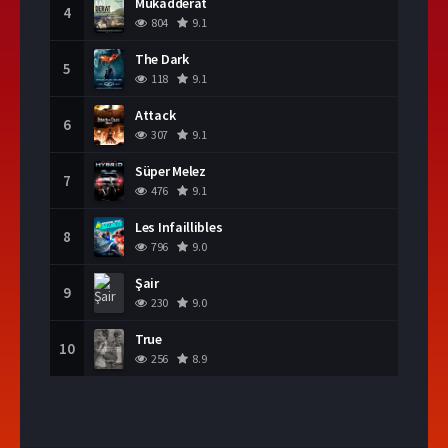
Mukadderat
4
804
9.1
The Dark
5
118
9.1
Attack
6
307
9.1
Süper Melez
7
476
9.1
Les Infaillibles
8
796
9.0
Şair
9
230
9.0
True
10
256
8.9