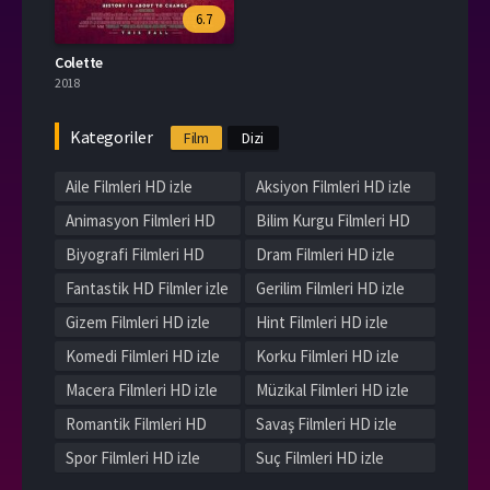
6.7
Colette
2018
Kategoriler
Film
Dizi
Aile Filmleri HD izle
Aksiyon Filmleri HD izle
Animasyon Filmleri HD
Bilim Kurgu Filmleri HD
izle
izle
Biyografi Filmleri HD
Dram Filmleri HD izle
izle
Fantastik HD Filmler izle
Gerilim Filmleri HD izle
Gizem Filmleri HD izle
Hint Filmleri HD izle
Komedi Filmleri HD izle
Korku Filmleri HD izle
Macera Filmleri HD izle
Müzikal Filmleri HD izle
Romantik Filmleri HD
Savaş Filmleri HD izle
izle
Spor Filmleri HD izle
Suç Filmleri HD izle