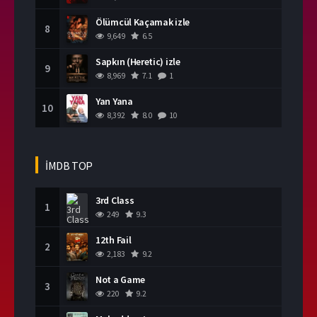
Ölümcül Kaçamak izle
8
9,649
6.5
Sapkın (Heretic) izle
9
8,969
7.1
1
Yan Yana
10
8,392
8.0
10
İMDB TOP
3rd Class
1
249
9.3
12th Fail
2
2,183
9.2
Not a Game
3
220
9.2