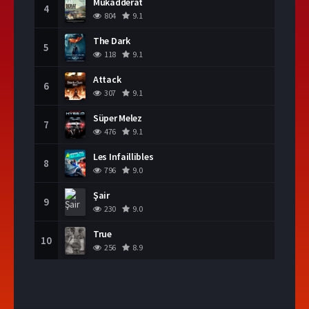
Mukadderat
4
804
9.1
The Dark
5
118
9.1
Attack
6
307
9.1
Süper Melez
7
476
9.1
Les Infaillibles
8
796
9.0
Şair
9
230
9.0
True
10
256
8.9