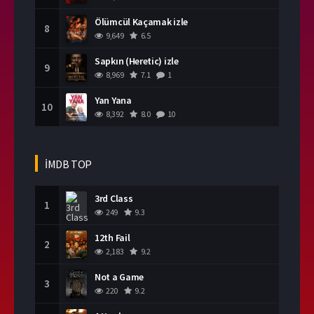
Ölümcül Kaçamak izle
8
9,649
6.5
Sapkın (Heretic) izle
9
8,969
7.1
1
Yan Yana
10
8,392
8.0
10
İMDB TOP
3rd Class
1
249
9.3
12th Fail
2
2,183
9.2
Not a Game
3
220
9.2