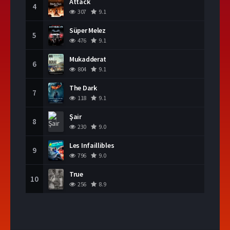
Attack
4
307
9.1
Süper Melez
5
476
9.1
Mukadderat
6
804
9.1
The Dark
7
118
9.1
Şair
8
230
9.0
Les Infaillibles
9
796
9.0
True
10
256
8.9