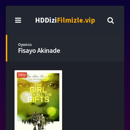
HDDizi
Filmizle.vip
Oyuncu
Fisayo Akinade
1080p