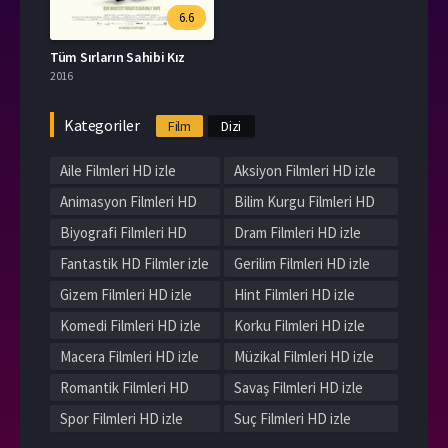
6.6
Tüm Sırların Sahibi Kız
2016
Kategoriler
Film
Dizi
Aile Filmleri HD izle
Aksiyon Filmleri HD izle
Animasyon Filmleri HD
Bilim Kurgu Filmleri HD
izle
izle
Biyografi Filmleri HD
Dram Filmleri HD izle
izle
Fantastik HD Filmler izle
Gerilim Filmleri HD izle
Gizem Filmleri HD izle
Hint Filmleri HD izle
Komedi Filmleri HD izle
Korku Filmleri HD izle
Macera Filmleri HD izle
Müzikal Filmleri HD izle
Romantik Filmleri HD
Savaş Filmleri HD izle
izle
Spor Filmleri HD izle
Suç Filmleri HD izle