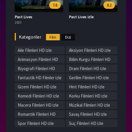
7.8
8.2
Past Lives
Past Lives izle
2023
Kategoriler
Film
Dizi
Aile Filmleri HD izle
Aksiyon Filmleri HD izle
Animasyon Filmleri HD
Bilim Kurgu Filmleri HD
izle
izle
Biyografi Filmleri HD
Dram Filmleri HD izle
izle
Fantastik HD Filmler izle
Gerilim Filmleri HD izle
Gizem Filmleri HD izle
Hint Filmleri HD izle
Komedi Filmleri HD izle
Korku Filmleri HD izle
Macera Filmleri HD izle
Müzikal Filmleri HD izle
Romantik Filmleri HD
Savaş Filmleri HD izle
izle
Spor Filmleri HD izle
Suç Filmleri HD izle