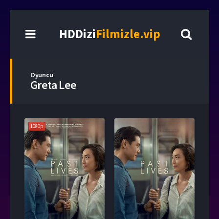
HDDizi
Filmizle.vip
Oyuncu
Greta Lee
1080p