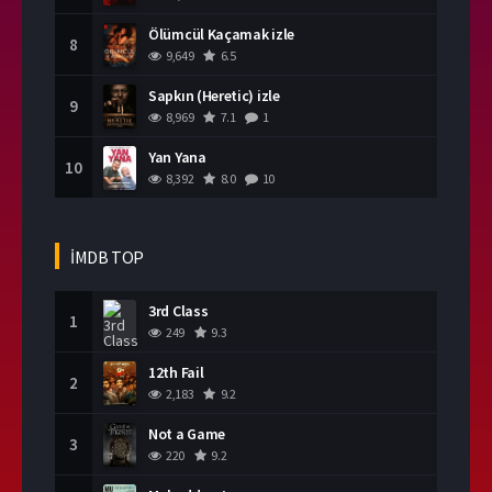
Ölümcül Kaçamak izle
8
9,649
6.5
Sapkın (Heretic) izle
9
8,969
7.1
1
Yan Yana
10
8,392
8.0
10
İMDB TOP
3rd Class
1
249
9.3
12th Fail
2
2,183
9.2
Not a Game
3
220
9.2