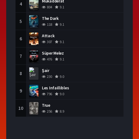
Mukadderat
4
804
9.1
The Dark
5
118
9.1
Attack
6
307
9.1
Süper Melez
7
476
9.1
Şair
8
230
9.0
Les Infaillibles
9
796
9.0
True
10
256
8.9