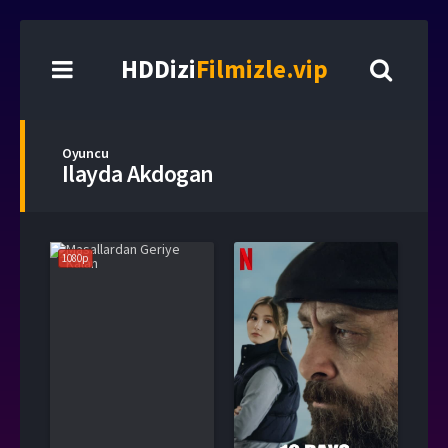
HDDizi
Filmizle.vip
Oyuncu
Ilayda Akdogan
1080p