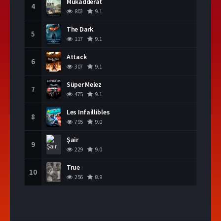
Mukadderat
4
803
9.1
The Dark
5
117
9.1
Attack
6
307
9.1
Süper Melez
7
475
9.1
Les Infaillibles
8
795
9.0
Şair
9
229
9.0
True
10
256
8.9