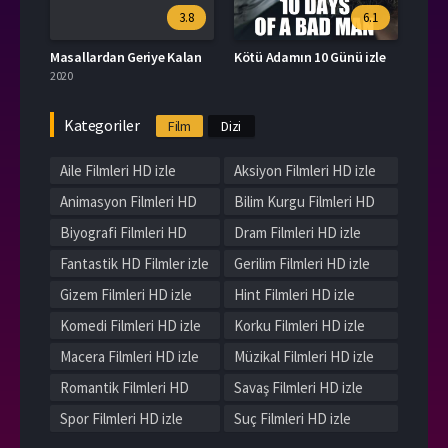
3.8
6.1
Masallardan Geriye Kalan
Kötü Adamın 10 Günü izle
2020
Kategoriler
Film
Dizi
Aile Filmleri HD izle
Aksiyon Filmleri HD izle
Animasyon Filmleri HD
Bilim Kurgu Filmleri HD
izle
izle
Biyografi Filmleri HD
Dram Filmleri HD izle
izle
Fantastik HD Filmler izle
Gerilim Filmleri HD izle
Gizem Filmleri HD izle
Hint Filmleri HD izle
Komedi Filmleri HD izle
Korku Filmleri HD izle
Macera Filmleri HD izle
Müzikal Filmleri HD izle
Romantik Filmleri HD
Savaş Filmleri HD izle
izle
Spor Filmleri HD izle
Suç Filmleri HD izle