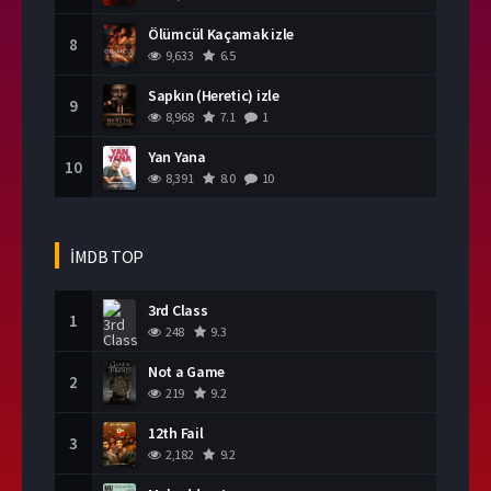
Ölümcül Kaçamak izle
8
9,633
6.5
Sapkın (Heretic) izle
9
8,968
7.1
1
Yan Yana
10
8,391
8.0
10
İMDB TOP
3rd Class
1
248
9.3
Not a Game
2
219
9.2
12th Fail
3
2,182
9.2