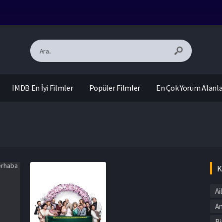
IMDB En İyi Filmler
Popüler Filmler
En Çok Yorum Alanl
K
Ai
An
HD
Bi