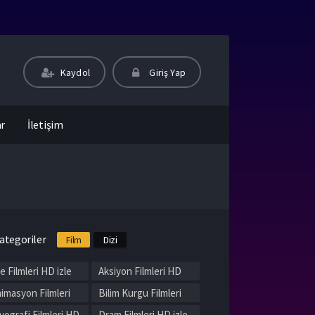
Kaydol
Giriş Yap
ar
İletişim
ategoriler
Film
Dizi
le Filmleri HD izle
Aksiyon Filmleri HD
izle
imasyon Filmleri
Bilim Kurgu Filmleri
 izle
HD izle
yografi Filmleri HD
Dram Filmleri HD izle