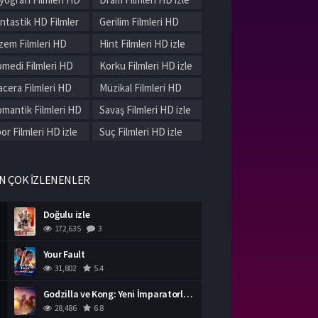
le
ntastik HD Filmler
Gerilim Filmleri HD
le
izle
zem Filmleri HD
Hint Filmleri HD izle
le
medi Filmleri HD
Korku Filmleri HD izle
le
cera Filmleri HD
Müzikal Filmleri HD
le
izle
mantik Filmleri HD
Savaş Filmleri HD izle
le
or Filmleri HD izle
Suç Filmleri HD izle
rih Filmleri HD izle
Western Filmleri HD
izle
rli Filmleri HD izle
N ÇOK İZLENENLER
Doğulu izle
172,635
3
Your Fault
31,802
5.4
Godzilla ve Kong: Yeni İmparatorluk izle
28,486
6.8