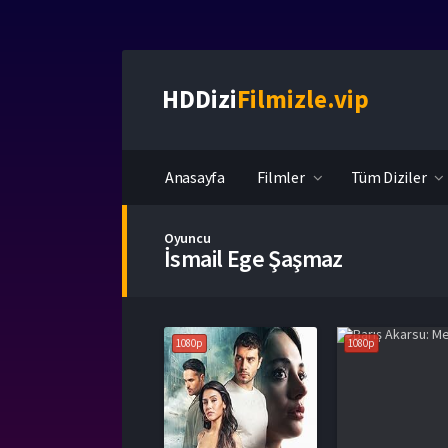
HDDizi
Filmizle.vip
Anasayfa
Filmler
Tüm Diziler
Oyuncu
İsmail Ege Şaşmaz
1080p
1080p