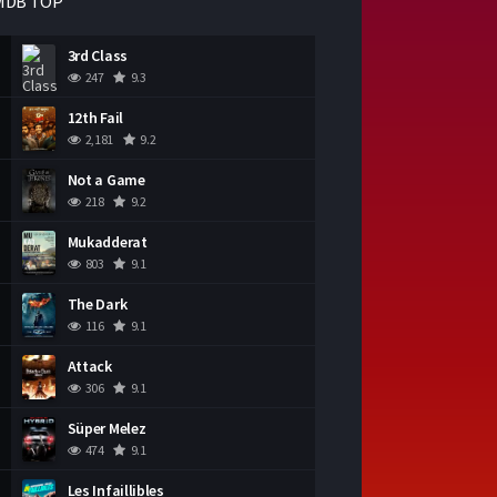
MDB TOP
3rd Class
247
9.3
12th Fail
2,181
9.2
Not a Game
218
9.2
Mukadderat
803
9.1
The Dark
116
9.1
Attack
306
9.1
Süper Melez
474
9.1
Les Infaillibles