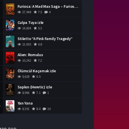
Furiosa: A Mad Max Saga – Furiosa Bir Mad Max Destanı
27,948
7.5
4
Culpa Tuya izle
14,604
5.3
Stiletto “A Pink Family Tragedy“
13,655
6.8
Alien: Romulus
10,242
7.2
Ölümcül Kaçamak izle
9,628
6.5
Sapkın (Heretic) izle
8,966
7.1
1
Yan Yana
0
8,391
8.0
10