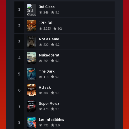
3rd Class
1
249
9.3
12th Fail
2
2,183
9.2
Not a Game
3
220
9.2
Mukadderat
4
804
9.1
The Dark
5
118
9.1
Attack
6
307
9.1
Süper Melez
7
476
9.1
Les Infaillibles
8
796
9.0