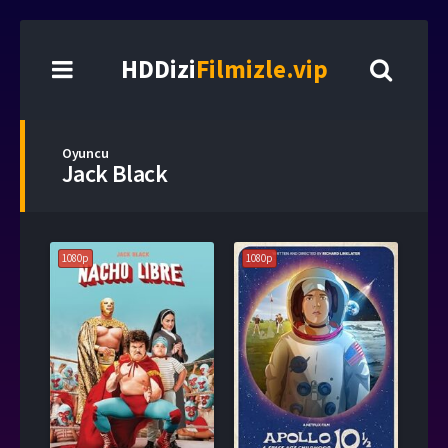
HDDizi
Filmizle.vip
Oyuncu
Jack Black
1080p
1080p