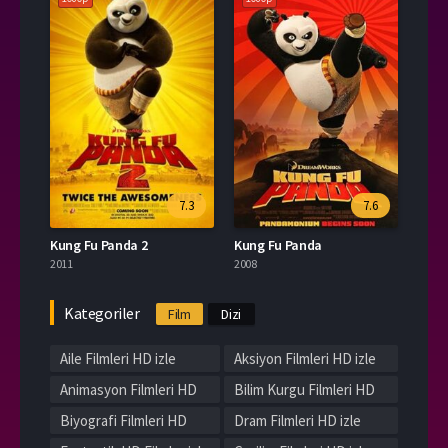
7.3
7.6
Kung Fu Panda 2
Kung Fu Panda
2011
2008
Kategoriler
Film
Dizi
Aile Filmleri HD izle
Aksiyon Filmleri HD izle
Animasyon Filmleri HD
Bilim Kurgu Filmleri HD
izle
izle
Biyografi Filmleri HD
Dram Filmleri HD izle
izle