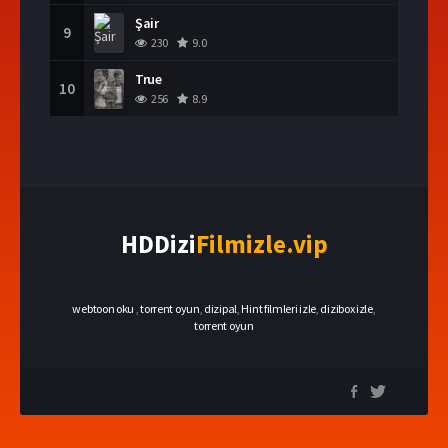
Şair
9
230
9.0
True
10
256
8.9
HDDizi
Filmizle.vip
webtoon oku
,
torrent oyun
,
dizipal
,
Hint filmleri izle
,
dizibox izle
,
torrent oyun