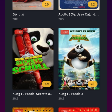
5.9
7.2
Gönüllü
Apollo 10½: Uzay Çağında Çocuk Olmak
2006
2022
1080p
1080p
6.9
7.1
Kung Fu Panda: Secrets of the Scroll
Kung Fu Panda 3
2016
2016
1080p
1080p