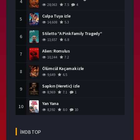
4
28,063
7.5
4
Culpa Tuya izle
5
14,608
5.3
Stiletto “A Pink Family Tragedy“
6
13,657
6.8
Alien: Romulus
7
10,244
7.2
Ölümcül Kaçamak izle
8
9,649
6.5
Sapkın (Heretic) izle
9
8,969
7.1
1
Yan Yana
10
8,392
8.0
10
İMDB TOP