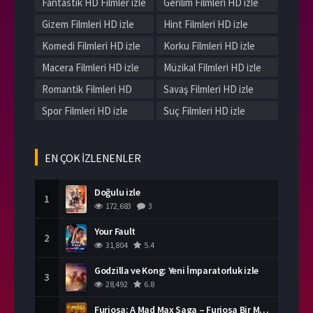
Fantastik HD Filmler izle
Gerilim Filmleri HD izle
Gizem Filmleri HD izle
Hint Filmleri HD izle
Komedi Filmleri HD izle
Korku Filmleri HD izle
Macera Filmleri HD izle
Müzikal Filmleri HD izle
Romantik Filmleri HD
Savaş Filmleri HD izle
izle
Spor Filmleri HD izle
Suç Filmleri HD izle
Tarih Filmleri HD izle
Western Filmleri HD izle
Yerli Filmleri HD izle
EN ÇOK İZLENENLER
Doğulu izle
1
172,683
3
Your Fault
2
31,804
5.4
Godzilla ve Kong: Yeni İmparatorluk izle
3
28,492
6.8
Furiosa: A Mad Max Saga – Furiosa Bir Mad Max Destanı