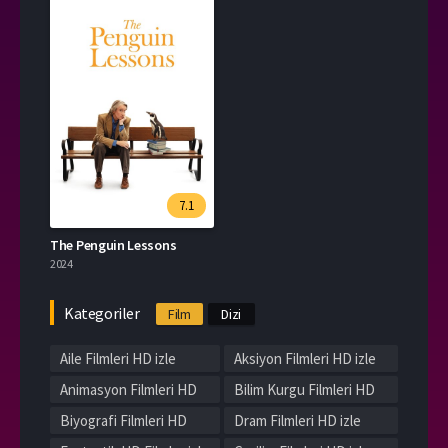
7.1
The Penguin Lessons
2024
Kategoriler
Film
Dizi
Aile Filmleri HD izle
Aksiyon Filmleri HD izle
Animasyon Filmleri HD
Bilim Kurgu Filmleri HD
izle
izle
Biyografi Filmleri HD
Dram Filmleri HD izle
izle