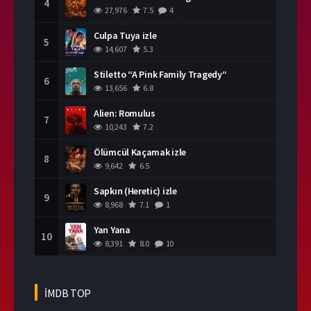
4
27,976
7.5
4
Culpa Tuya izle
5
14,607
5.3
Stiletto “A Pink Family Tragedy“
6
13,656
6.8
Alien: Romulus
7
10,243
7.2
Ölümcül Kaçamak izle
8
9,642
6.5
Sapkın (Heretic) izle
9
8,968
7.1
1
Yan Yana
10
8,391
8.0
10
İMDB TOP