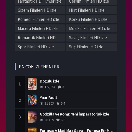
Fantastik HD Filmler izle
Gerilim Filmleri HD izle
Gizem Filmleri HD izle
Hint Filmleri HD izle
Komedi Filmleri HD izle
Korku Filmleri HD izle
Macera Filmleri HD izle
Müzikal Filmleri HD izle
Romantik Filmleri HD
Savaş Filmleri HD izle
izle
Spor Filmleri HD izle
Suç Filmleri HD izle
Tarih Filmleri HD izle
Western Filmleri HD izle
Yerli Filmleri HD izle
EN ÇOK İZLENENLER
Doğulu izle
1
172,657
3
Your Fault
2
31,803
5.4
Godzilla ve Kong: Yeni İmparatorluk izle
3
28,489
6.8
Furiosa: A Mad Max Saga – Furiosa Bir Mad Max Destanı