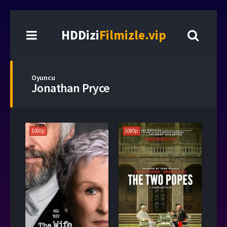
HDDizi
Filmizle.vip
Oyuncu
Jonathan Pryce
1080p
1080p