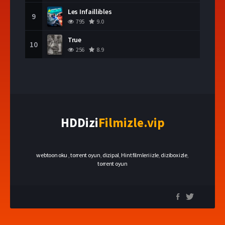
Les Infaillibles
9
795
9.0
True
10
256
8.9
HDDizi
Filmizle.vip
webtoon oku
,
torrent oyun
,
dizipal
,
Hint filmleri izle
,
dizibox izle
,
torrent oyun