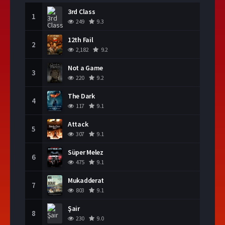
3rd Class
1
249
9.3
12th Fail
2
2,182
9.2
Not a Game
3
220
9.2
The Dark
4
117
9.1
Attack
5
307
9.1
Süper Melez
6
475
9.1
Mukadderat
7
803
9.1
Şair
8
230
9.0