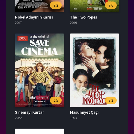
7.2
7.6
Nobel Adayının Karısı
The Two Popes
2017
2019
1080p
6.5
7.2
Sinemayı Kurtar
Masumiyet Çağı
2022
1993