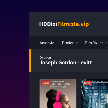
HDDizi
Filmizle.vip
Anasayfa
Filmler
Tüm Diziler
Oyuncu
Joseph Gordon-Levitt
1080p
1080p