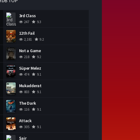
MDB TOP
3rd Class
247
9.3
12th Fail
2,181
9.2
Not a Game
218
9.2
Süper Melez
474
9.1
Mukadderat
803
9.1
The Dark
116
9.1
Attack
305
9.1
Şair