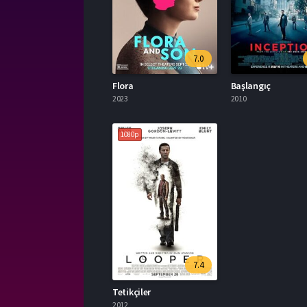
7.0
Flora
Başlangıç
2023
2010
1080p
7.4
Tetikçiler
2012