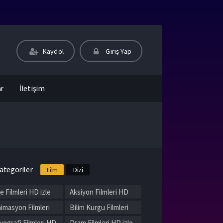
Kaydol
Giriş Yap
ar
İletişim
ategoriler
Film
Dizi
le Filmleri HD izle
Aksiyon Filmleri HD
izle
imasyon Filmleri
Bilim Kurgu Filmleri
 izle
HD izle
yografi Filmleri HD
Dram Filmleri HD izle