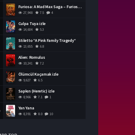
Furiosa: A Mad Max Saga – Furiosa Bir Mad Max Destanı
27,948
7.5
4
Culpa Tuya izle
14,604
5.3
Stiletto “A Pink Family Tragedy“
13,655
6.8
Alien: Romulus
10,241
7.2
Ölümcül Kaçamak izle
9,627
6.5
Sapkın (Heretic) izle
8,966
7.1
1
Yan Yana
0
8,391
8.0
10