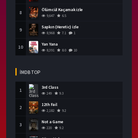
Ölümcül Kaçamak izle
8
9,647
6.5
Sapkın (Heretic) izle
9
8,968
7.1
1
Yan Yana
10
8,391
8.0
10
İMDB TOP
3rd Class
1
249
9.3
12th Fail
2
2,182
9.2
Not a Game
3
220
9.2