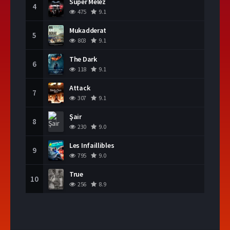
Süper Melez
4
475
9.1
Mukadderat
5
803
9.1
The Dark
6
118
9.1
Attack
7
307
9.1
Şair
8
230
9.0
Les Infaillibles
9
795
9.0
True
10
256
8.9