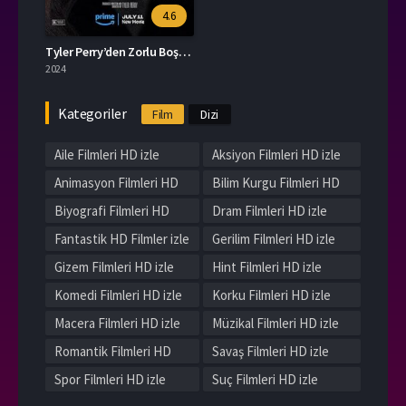
4.6
Tyler Perry’den Zorlu Boşanma
2024
Kategoriler
Film
Dizi
Aile Filmleri HD izle
Aksiyon Filmleri HD izle
Animasyon Filmleri HD
Bilim Kurgu Filmleri HD
izle
izle
Biyografi Filmleri HD
Dram Filmleri HD izle
izle
Fantastik HD Filmler izle
Gerilim Filmleri HD izle
Gizem Filmleri HD izle
Hint Filmleri HD izle
Komedi Filmleri HD izle
Korku Filmleri HD izle
Macera Filmleri HD izle
Müzikal Filmleri HD izle
Romantik Filmleri HD
Savaş Filmleri HD izle
izle
Spor Filmleri HD izle
Suç Filmleri HD izle