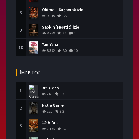
Ölümcül Kaçamak izle
8
9,649
6.5
Sapkın (Heretic) izle
9
8,969
7.1
1
Yan Yana
10
8,392
8.0
10
İMDB TOP
3rd Class
1
249
9.3
Not a Game
2
220
9.2
12th Fail
3
2,183
9.2