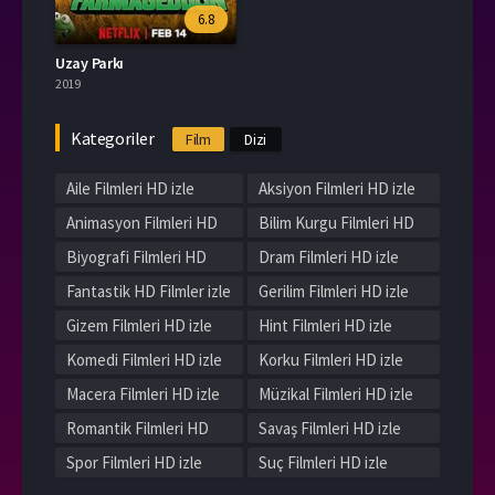
6.8
Uzay Parkı
2019
Kategoriler
Film
Dizi
Aile Filmleri HD izle
Aksiyon Filmleri HD izle
Animasyon Filmleri HD
Bilim Kurgu Filmleri HD
izle
izle
Biyografi Filmleri HD
Dram Filmleri HD izle
izle
Fantastik HD Filmler izle
Gerilim Filmleri HD izle
Gizem Filmleri HD izle
Hint Filmleri HD izle
Komedi Filmleri HD izle
Korku Filmleri HD izle
Macera Filmleri HD izle
Müzikal Filmleri HD izle
Romantik Filmleri HD
Savaş Filmleri HD izle
izle
Spor Filmleri HD izle
Suç Filmleri HD izle