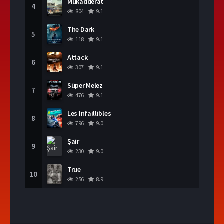
Mukadderat
4
804
9.1
The Dark
5
118
9.1
Attack
6
307
9.1
Süper Melez
7
476
9.1
Les Infaillibles
8
796
9.0
Şair
9
230
9.0
True
10
256
8.9