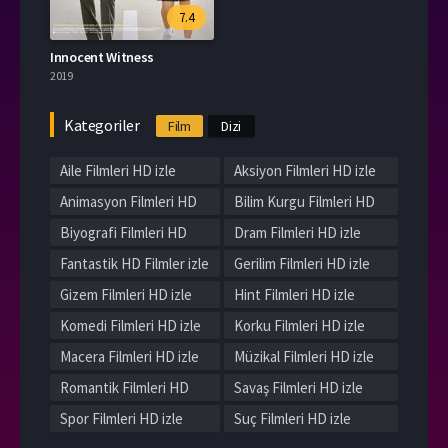
7.4
Innocent Witness
2019
Kategoriler
Film
Dizi
Aile Filmleri HD izle
Aksiyon Filmleri HD izle
Animasyon Filmleri HD
Bilim Kurgu Filmleri HD
izle
izle
Biyografi Filmleri HD
Dram Filmleri HD izle
izle
Fantastik HD Filmler izle
Gerilim Filmleri HD izle
Gizem Filmleri HD izle
Hint Filmleri HD izle
Komedi Filmleri HD izle
Korku Filmleri HD izle
Macera Filmleri HD izle
Müzikal Filmleri HD izle
Romantik Filmleri HD
Savaş Filmleri HD izle
izle
Spor Filmleri HD izle
Suç Filmleri HD izle