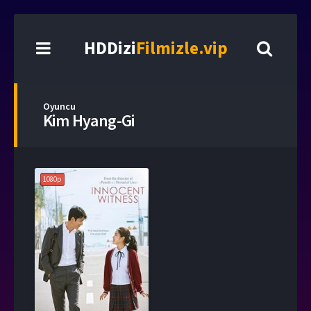
HDDizi
Filmizle.vip
Oyuncu
Kim Hyang-Gi
1080p