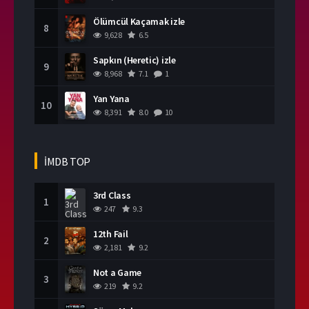
Ölümcül Kaçamak izle
8
9,628
6.5
Sapkın (Heretic) izle
9
8,968
7.1
1
Yan Yana
10
8,391
8.0
10
İMDB TOP
3rd Class
1
247
9.3
12th Fail
2
2,181
9.2
Not a Game
3
219
9.2