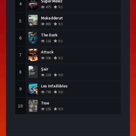
Süper Melez
4
475
9.1
Mukadderat
5
803
9.1
The Dark
6
116
9.1
Attack
7
306
9.1
Şair
8
229
9.0
Les Infaillibles
9
795
9.0
True
10
255
8.9