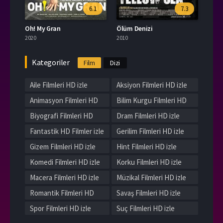
6.1
7.3
Oh! My Gran
Ölüm Denizi
2020
2010
Kategoriler
Film
Dizi
Aile Filmleri HD izle
Aksiyon Filmleri HD izle
Animasyon Filmleri HD
Bilim Kurgu Filmleri HD
izle
izle
Biyografi Filmleri HD
Dram Filmleri HD izle
izle
Fantastik HD Filmler izle
Gerilim Filmleri HD izle
Gizem Filmleri HD izle
Hint Filmleri HD izle
Komedi Filmleri HD izle
Korku Filmleri HD izle
Macera Filmleri HD izle
Müzikal Filmleri HD izle
Romantik Filmleri HD
Savaş Filmleri HD izle
izle
Spor Filmleri HD izle
Suç Filmleri HD izle