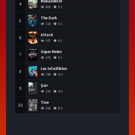
Mukadderat
4
804
9.1
The Dark
5
118
9.1
Attack
6
307
9.1
Süper Melez
7
476
9.1
Les Infaillibles
8
796
9.0
Şair
9
230
9.0
True
10
256
8.9