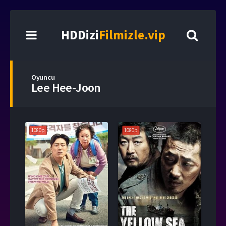
HDDizi
Filmizle.vip
Oyuncu
Lee Hee-Joon
1080p
1080p