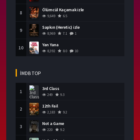
Ölümcül Kaçamak izle
8
9,649
6.5
Sapkın (Heretic) izle
9
8,969
7.1
1
Yan Yana
10
8,392
8.0
10
İMDB TOP
3rd Class
1
249
9.3
12th Fail
2
2,183
9.2
Not a Game
3
220
9.2